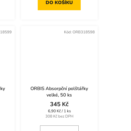
DO KOŠÍKU
18599
Kód:
ORB318598
řky
ORBIS Absorpční polštářky
velké, 50 ks
345 Kč
Měrná
6,90 Kč / 1 ks
cena:
308 Kč bez DPH