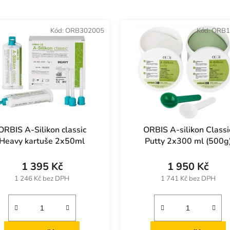
Kód:
ORB302005
Kód:
ORB1
ORBIS A-Silikon classic
ORBIS A-silikon Classi
Heavy kartuše 2x50ml
Putty 2x300 ml (500g
1 395 Kč
1 950 Kč
1 246 Kč bez DPH
1 741 Kč bez DPH