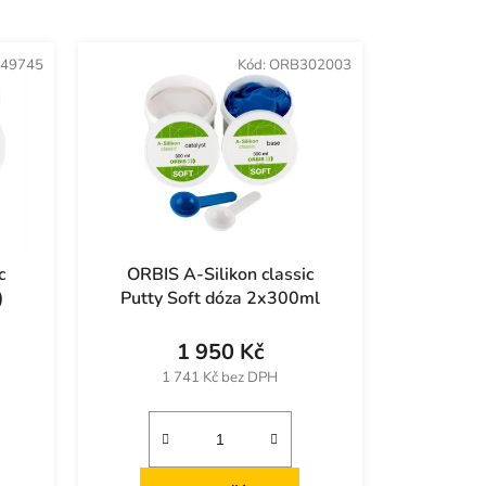
z
e
49745
Kód:
ORB302003
n
í
p
r
o
d
u
k
c
ORBIS A-Silikon classic
t
)
Putty Soft dóza 2x300ml
ů
1 950 Kč
1 741 Kč bez DPH