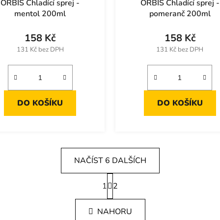
ORBIS Chladící sprej -
ORBIS Chladící sprej -
mentol 200ml
pomeranč 200ml
158 Kč
158 Kč
131 Kč bez DPH
131 Kč bez DPH
DO KOŠÍKU
DO KOŠÍKU
NAČÍST 6 DALŠÍCH
S
1
t
2
O
r
v
á
l
NAHORU
n