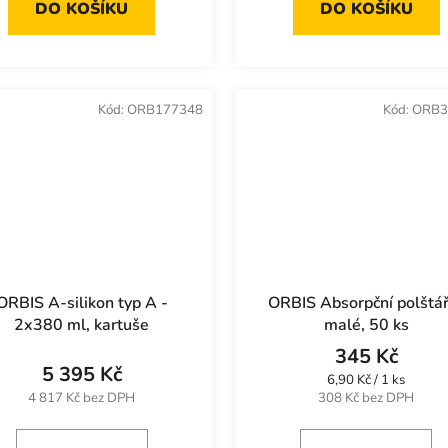
DO KOŠÍKU
DO KOŠÍKU
Kód:
ORB177348
Kód:
ORB3
ORBIS A-silikon typ A -
ORBIS Absorpční polštá
2x380 ml, kartuše
malé, 50 ks
345 Kč
5 395 Kč
Měrná
6,90 Kč / 1 ks
cena:
4 817 Kč bez DPH
308 Kč bez DPH