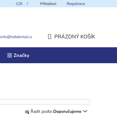
Registrace
CZK
Přihlášení
takt
PRÁZDNÝ KOŠÍK
info
@
hdtdental.cz
NÁKUPNÍ
Značky
KOŠÍK
Ř
Řadit podle:
Doporučujeme
a