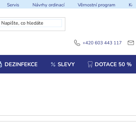
Servis
Návrhy ordinací
Věrnostní program
Kon
+420 603 443 117
DEZINFEKCE
SLEVY
DOTACE 50 %