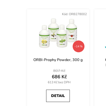
V
ý
Kód:
ORB278002
p
i
s
p
r
–14 %
o
d
ORBI-Prophy Powder, 300 g
u
k
807 Kč
t
686 Kč
ů
613 Kč bez DPH
DETAIL