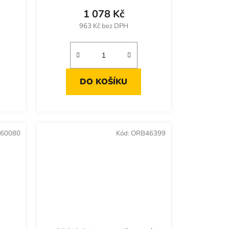
1 078 Kč
963 Kč bez DPH
DO KOŠÍKU
60080
Kód:
ORB46399