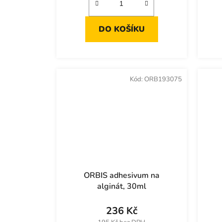
DO KOŠÍKU
Kód:
ORB193075
ORBIS adhesivum na
alginát, 30ml
236 Kč