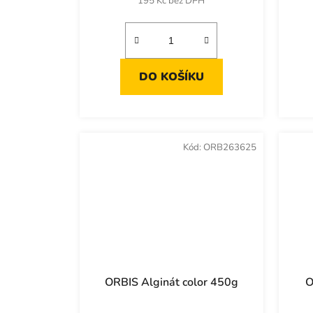
195 Kč bez DPH
DO KOŠÍKU
Kód:
ORB263625
ORBIS Alginát color 450g
O