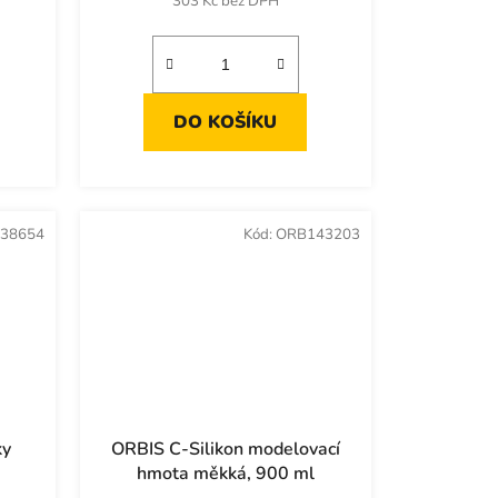
303 Kč bez DPH
DO KOŠÍKU
38654
Kód:
ORB143203
ky
ORBIS C-Silikon modelovací
hmota měkká, 900 ml