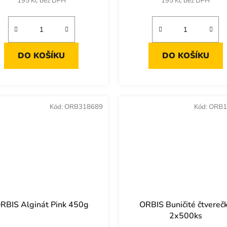
195 Kč bez DPH
195 Kč bez DPH
DO KOŠÍKU
DO KOŠÍKU
Kód:
ORB318689
Kód:
ORB1
RBIS Alginát Pink 450g
ORBIS Buničité čtvereč
2x500ks