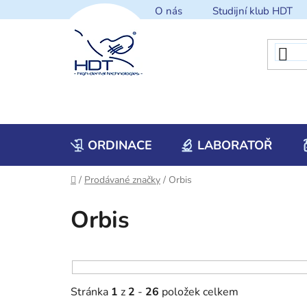
Přejít
O nás
Studijní klub HDT
na
obsah
ORDINACE
LABORATOŘ
Domů
/
Prodávané značky
/
Orbis
Orbis
Stránka
1
z
2
-
26
položek celkem