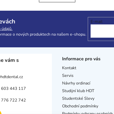
á
k
d
o
v
a
á
c
levách
n
E-mail
í
í
 údajů.
p
formace o nových produktech na našem e-shopu.
r
v
k
y
v
Informace pro vás
e vám s
ý
Kontakt
p
i
Servis
@
hdtdental.cz
s
Návrhy ordinací
u
 603 443 117
Studijní klub HDT
Studentské Slevy
 776 722 742
Obchodní podmínky
Podmínky ochrany osobních 