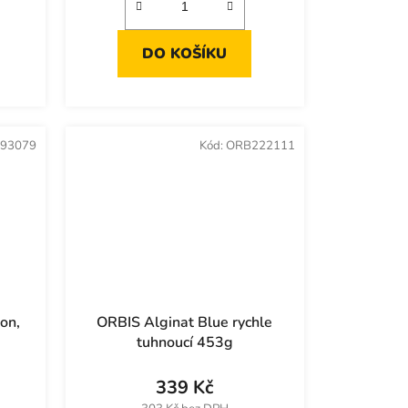
DO KOŠÍKU
93079
Kód:
ORB222111
on,
ORBIS Alginat Blue rychle
tuhnoucí 453g
339 Kč