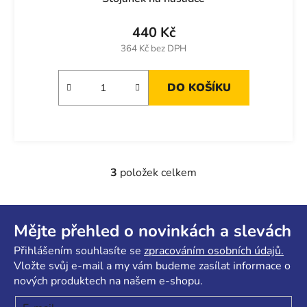
440 Kč
364 Kč bez DPH
DO KOŠÍKU
3
položek celkem
O
v
l
Z
á
á
Mějte přehled o novinkách a slevách
d
p
Přihlášením souhlasíte se
zpracováním osobních údajů.
a
a
Vložte svůj e-mail a my vám budeme zasílat informace o
c
t
nových produktech na našem e-shopu.
í
p
í