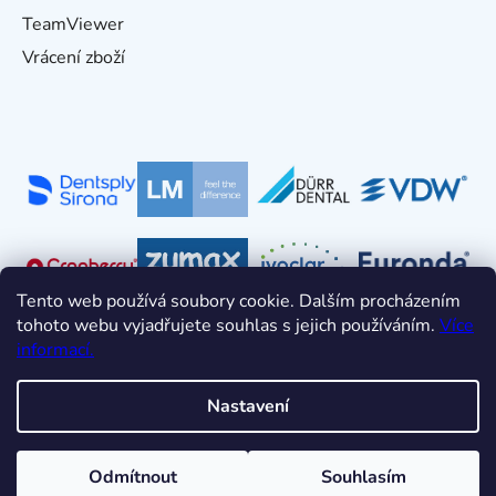
TeamViewer
Vrácení zboží
Tento web používá soubory cookie. Dalším procházením
tohoto webu vyjadřujete souhlas s jejich používáním.
Více
informací.
Nastavení
Vytvořil Shoptet
Odmítnout
Souhlasím
Copyright 2026
HDT s.r.o.
. Všechna práva vyhrazena.