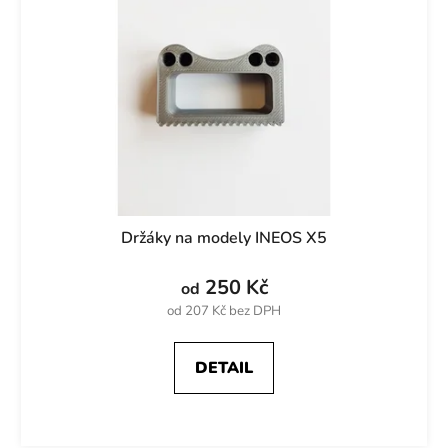
s
r
p
o
r
d
o
u
d
k
u
t
k
ů
t
ů
Držáky na modely INEOS X5
250 Kč
od
od 207 Kč bez DPH
DETAIL