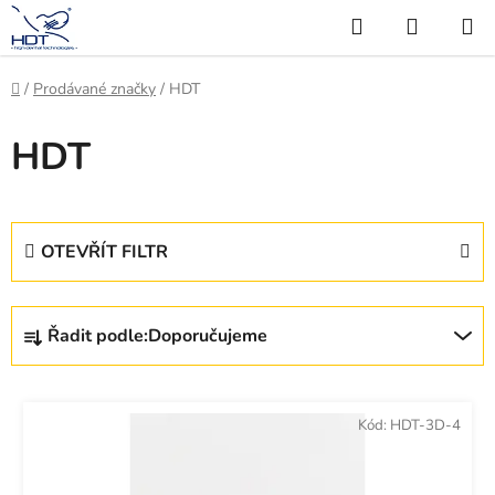
Přejít
Hledat
NÁKUP
na
KOŠÍK
obsah
Domů
/
Prodávané značky
/
HDT
HDT
OTEVŘÍT FILTR
Ř
Řadit podle:
Doporučujeme
a
z
V
e
ý
Kód:
HDT-3D-4
n
p
í
i
p