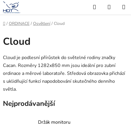
Přejít
Hledat
NÁKUP
na
KOŠÍK
obsah
Domů
/
ORDINACE
/
Osvětlení
/
Cloud
Cloud
Cloud je podlesní přírůstek do světelné rodiny značky
Cacan. Rozměry 1282x850 mm jsou ideální pro zubní
ordinace a měrové laboratoře. Středová obrazovka přichází
s uklidňující funkcí napodobování skutečného denního
světla.
Nejprodávanější
Držák monitoru