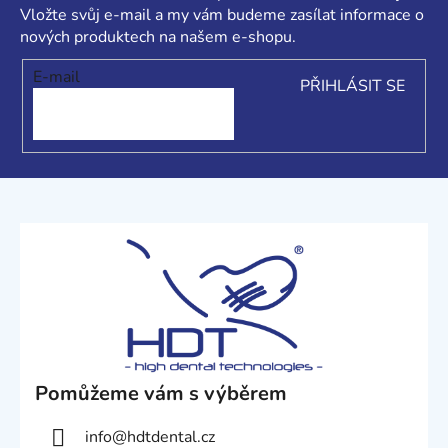
k
a
Vložte svůj e-mail a my vám budeme zasílat informace o
y
t
nových produktech na našem e-shopu.
v
í
ý
E-mail
PŘIHLÁSIT SE
p
i
s
u
Pomůžeme vám s výběrem
info
@
hdtdental.cz