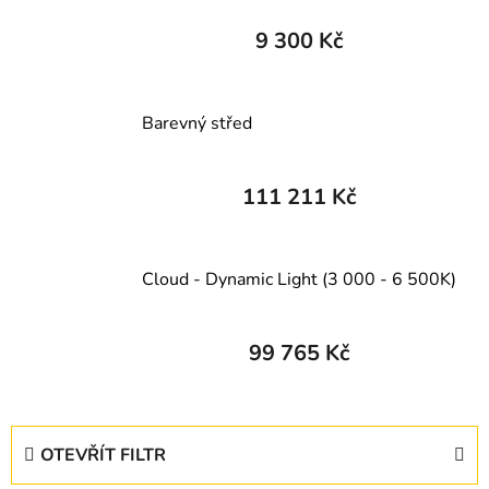
9 300 Kč
Barevný střed
111 211 Kč
Cloud - Dynamic Light (3 000 - 6 500K)
99 765 Kč
V
OTEVŘÍT FILTR
ý