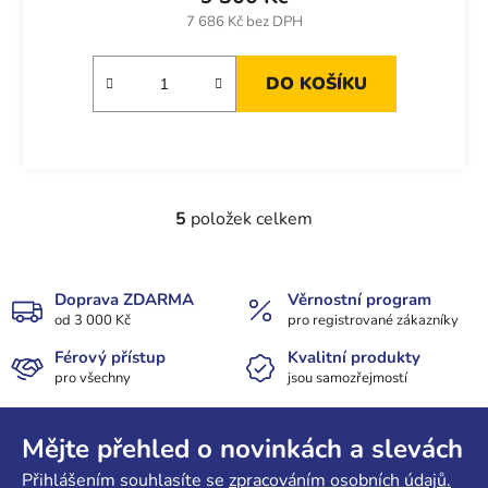
7 686 Kč bez DPH
DO KOŠÍKU
5
položek celkem
O
v
l
á
Doprava ZDARMA
Věrnostní program
od 3 000 Kč
d
pro registrované zákazníky
a
Férový přístup
Kvalitní produkty
c
pro všechny
jsou samozřejmostí
í
Z
p
r
á
Mějte přehled o novinkách a slevách
v
p
Přihlášením souhlasíte se
zpracováním osobních údajů.