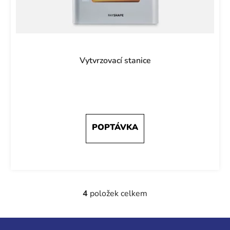
Vytvrzovací stanice
4
položek celkem
O
v
l
Z