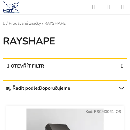
Přejít
Hledat
NÁKUP
na
KOŠÍK
obsah
Domů
/
Prodávané značky
/
RAYSHAPE
RAYSHAPE
OTEVŘÍT FILTR
Ř
Řadit podle:
Doporučujeme
a
z
V
e
ý
Kód:
RSCM0061-QS
n
p
í
i
p