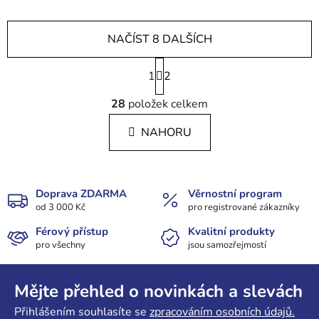
NAČÍST 8 DALŠÍCH
S
1
t
2
r
O
á
28
položek celkem
v
n
l
k
NAHORU
á
o
d
v
a
á
c
n
Doprava ZDARMA
Věrnostní program
í
í
od 3 000 Kč
pro registrované zákazníky
p
r
Férový přístup
Kvalitní produkty
pro všechny
jsou samozřejmostí
v
k
Z
y
á
Mějte přehled o novinkách a slevách
v
p
ý
Přihlášením souhlasíte se
zpracováním osobních údajů.