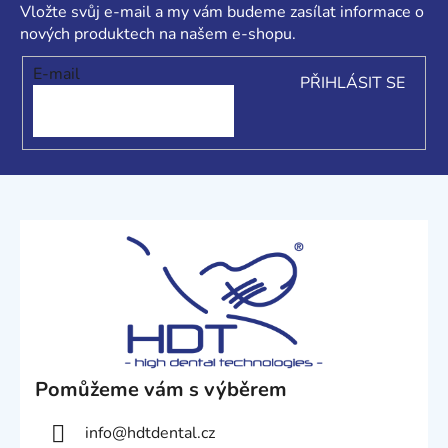
a
p
Vložte svůj e-mail a my vám budeme zasílat informace o
i
t
nových produktech na našem e-shopu.
s
í
E-mail
u
PŘIHLÁSIT SE
Pomůžeme vám s výběrem
info
@
hdtdental.cz