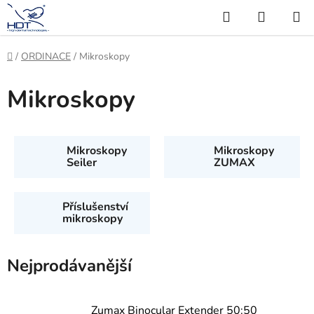
Přejít
Hledat
NÁKUP
na
KOŠÍK
obsah
Domů
/
ORDINACE
/
Mikroskopy
Mikroskopy
Mikroskopy
Mikroskopy
Seiler
ZUMAX
Příslušenství
mikroskopy
Nejprodávanější
Zumax Binocular Extender 50:50