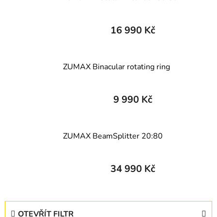
16 990 Kč
ZUMAX Binacular rotating ring
9 990 Kč
ZUMAX BeamSplitter 20:80
34 990 Kč
V
OTEVŘÍT FILTR