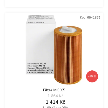
Kód:
6541861
–15 %
Filter MC X5
1 664 Kč
1 414 Kč
1 169 Kč bez DPH