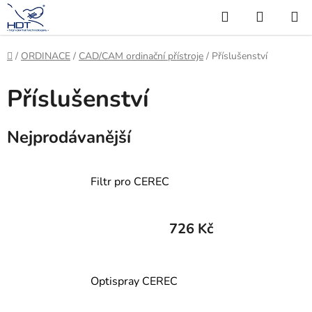
Přejít
Hledat
NÁKUP
na
KOŠÍK
obsah
Domů
/
ORDINACE
/
CAD/CAM ordinační přístroje
/
Příslušenství
Příslušenství
Nejprodávanější
Filtr pro CEREC
726 Kč
Optispray CEREC