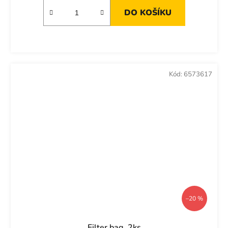
DO KOŠÍKU
Kód:
6573617
–20 %
Filter bag, 2ks