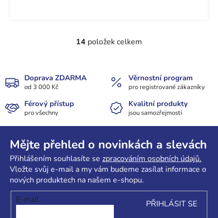
14
položek celkem
O
v
l
á
Doprava ZDARMA
Věrnostní program
od 3 000 Kč
d
pro registrované zákazníky
a
Férový přístup
Kvalitní produkty
c
pro všechny
jsou samozřejmostí
í
Z
p
r
á
Mějte přehled o novinkách a slevách
v
p
Přihlášením souhlasíte se
zpracováním osobních údajů.
k
a
Vložte svůj e-mail a my vám budeme zasílat informace o
y
t
nových produktech na našem e-shopu.
v
í
ý
E-mail
PŘIHLÁSIT SE
p
i