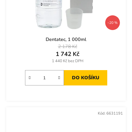
–20 %
Dentatec, 1 000ml
2 178 Kč
1 742 Kč
1 440 Kč bez DPH
DO KOŠÍKU
Kód:
6631191