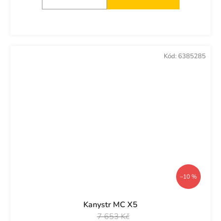
Kód:
6385285
–10 %
Kanystr MC X5
7 653 Kč