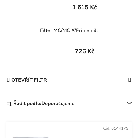
1 615 Kč
Filter MC/MC X/Primemill
726 Kč
V
OTEVŘÍT FILTR
ý
p
Ř
i
Řadit podle:
Doporučujeme
a
s
z
p
e
r
Kód:
6144179
n
o