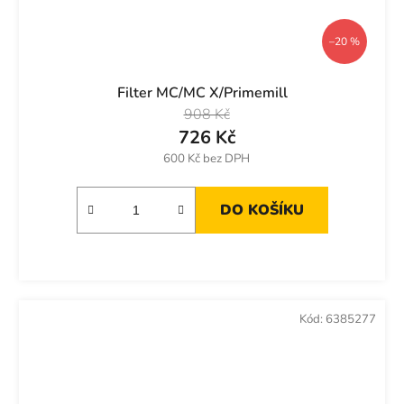
–20 %
Filter MC/MC X/Primemill
908 Kč
726 Kč
600 Kč bez DPH
DO KOŠÍKU
Kód:
6385277