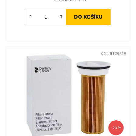
DO KOŠÍKU
Kód:
6129519
–20 %