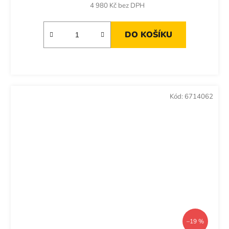
cena:
4 980 Kč bez DPH
DO KOŠÍKU
Kód:
6714062
–19 %