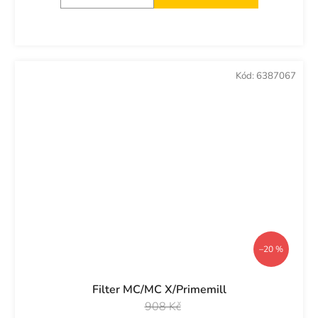
Kód:
6387067
–20 %
Filter MC/MC X/Primemill
908 Kč