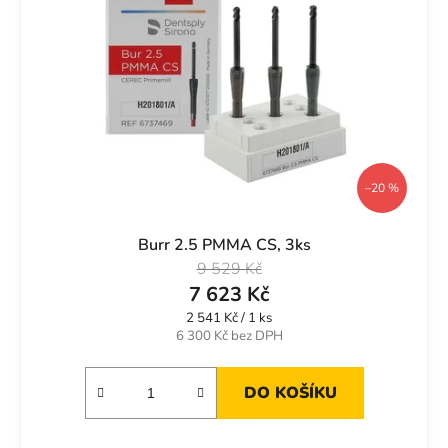
–20 %
Burr 2.5 PMMA CS, 3ks
9 529 Kč
7 623 Kč
Měrná
2 541 Kč / 1 ks
cena:
6 300 Kč bez DPH
DO KOŠÍKU