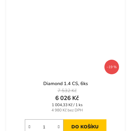
–19 %
Diamond 1.4 CS, 6ks
7 532 Kč
6 026 Kč
Měrná
1 004,33 Kč / 1 ks
cena:
4 980 Kč bez DPH
DO KOŠÍKU