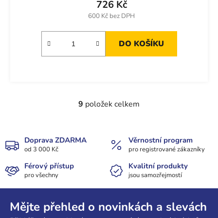
726 Kč
600 Kč bez DPH
DO KOŠÍKU
9
položek celkem
O
v
l
á
Doprava ZDARMA
Věrnostní program
od 3 000 Kč
d
pro registrované zákazníky
a
Férový přístup
Kvalitní produkty
c
pro všechny
jsou samozřejmostí
í
Z
p
r
á
Mějte přehled o novinkách a slevách
v