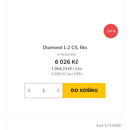
–19 %
Diamond 1.2 CS, 6ks
7 532 Kč
6 026 Kč
Měrná
1 004,33 Kč / 1 ks
cena:
4 980 Kč bez DPH
DO KOŠÍKU
Kód:
6714088