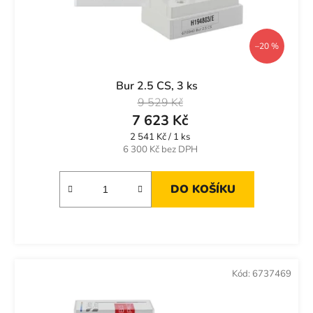
–20 %
Bur 2.5 CS, 3 ks
9 529 Kč
7 623 Kč
Měrná
2 541 Kč / 1 ks
cena:
6 300 Kč bez DPH
DO KOŠÍKU
Kód:
6737469