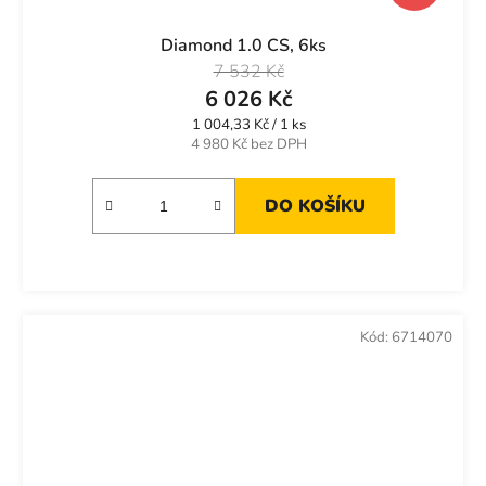
Diamond 1.0 CS, 6ks
7 532 Kč
6 026 Kč
Měrná
1 004,33 Kč / 1 ks
cena:
4 980 Kč bez DPH
DO KOŠÍKU
Kód:
6714070