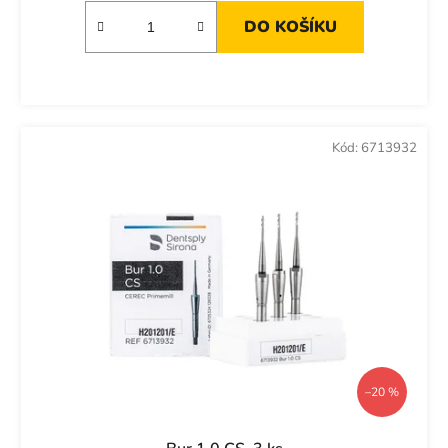
DO KOŠÍKU
Kód:
6713932
–20 %