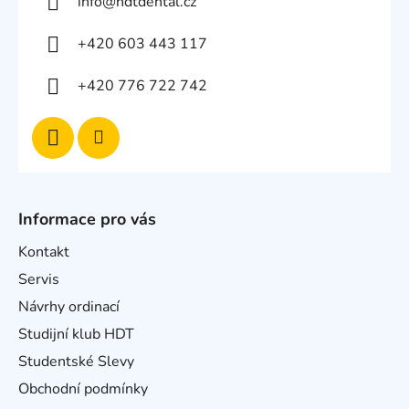
info
@
hdtdental.cz
+420 603 443 117
+420 776 722 742
Informace pro vás
Kontakt
Servis
Návrhy ordinací
Studijní klub HDT
Studentské Slevy
Obchodní podmínky