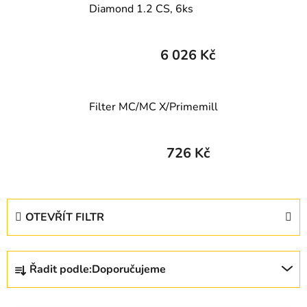
Diamond 1.2 CS, 6ks
6 026 Kč
Filter MC/MC X/Primemill
726 Kč
V
OTEVŘÍT FILTR
ý
p
Ř
i
Řadit podle:
Doporučujeme
a
s
z
p