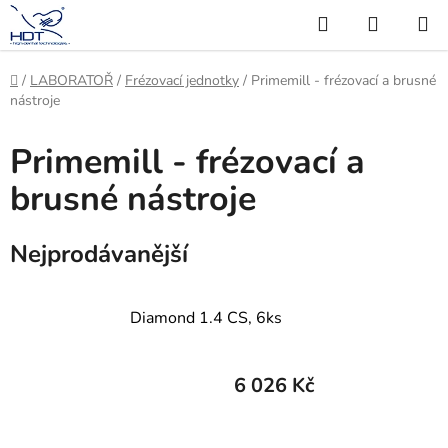
Přejít
Hledat
NÁKUP
na
KOŠÍK
obsah
Domů
/
LABORATOŘ
/
Frézovací jednotky
/
Primemill - frézovací a brusné
nástroje
Primemill - frézovací a
brusné nástroje
Nejprodávanější
Diamond 1.4 CS, 6ks
6 026 Kč