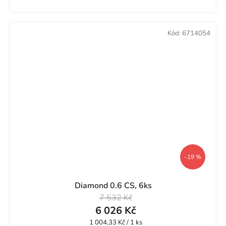
Kód:
6714054
–19 %
Diamond 0.6 CS, 6ks
7 532 Kč
6 026 Kč
Měrná
1 004,33 Kč / 1 ks