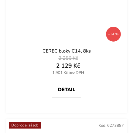
–34 %
CEREC bloky C14, 8ks
3 256 Kč
2 129 Kč
1 901 Kč bez DPH
DETAIL
Doprodej zásob
Kód:
6273887