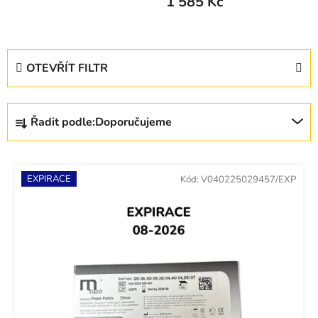
1 585 Kč
V
OTEVŘÍT FILTR
ý
p
Ř
i
Řadit podle:
Doporučujeme
a
s
z
p
e
r
EXPIRACE
Kód:
V040225029457/EXP
n
o
í
d
p
u
r
k
o
t
d
ů
u
k