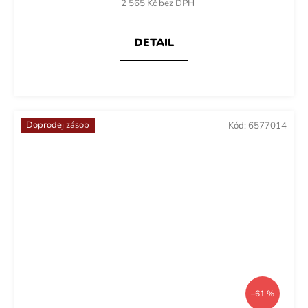
2 565 Kč bez DPH
DETAIL
Doprodej zásob
Kód:
6577014
–61 %