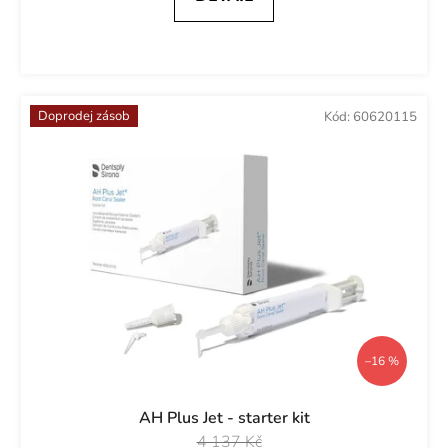
Doprodej zásob
Kód:
60620115
–16 %
AH Plus Jet - starter kit
4 137 Kč