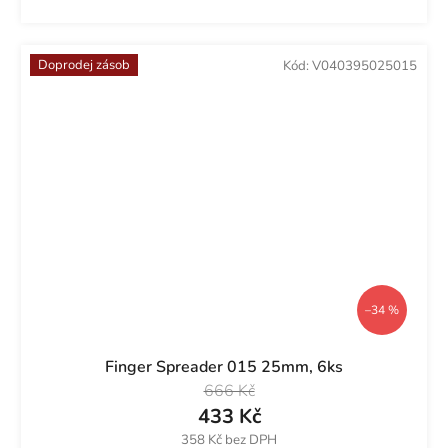
Doprodej zásob
Kód:
V040395025015
–34 %
Finger Spreader 015 25mm, 6ks
666 Kč
433 Kč
358 Kč bez DPH