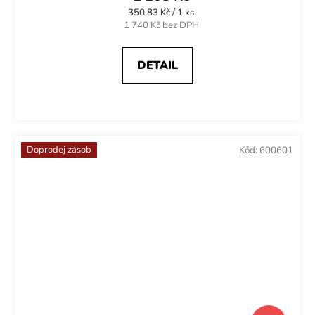
Měrná
350,83 Kč / 1 ks
cena:
1 740 Kč bez DPH
DETAIL
Doprodej zásob
Kód:
600601