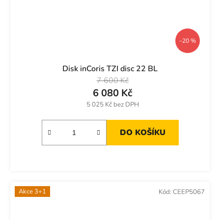
–20 %
Disk inCoris TZI disc 22 BL
7 600 Kč
6 080 Kč
5 025 Kč bez DPH
DO KOŠÍKU
Akce 3+1
Kód:
CEEP5067