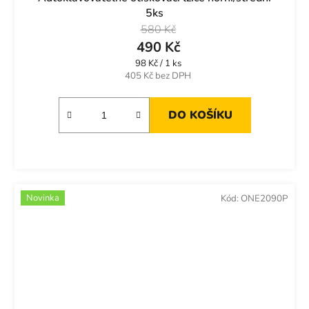
5ks
580 Kč
490 Kč
Měrná
98 Kč / 1 ks
cena:
405 Kč bez DPH
DO KOŠÍKU
Novinka
Kód:
ONE2090P