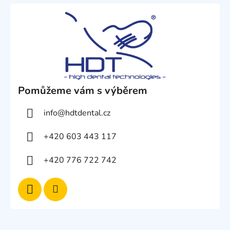
Pomůžeme vám s výběrem
info
@
hdtdental.cz
+420 603 443 117
+420 776 722 742