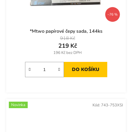
t
ů
–76 %
*Mtwo papírové čepy sada, 144ks
918 Kč
219 Kč
196 Kč bez DPH
DO KOŠÍKU
Novinka
Kód:
743-753XSI