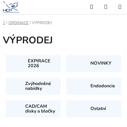
Přejít
Hledat
NÁKUP
na
KOŠÍK
obsah
Domů
/
ORDINACE
/
VÝPRODEJ
VÝPRODEJ
EXPIRACE
NOVINKY
2026
Zvýhodněné
Endodoncie
nabídky
CAD/CAM
Ostatní
disky a bločky