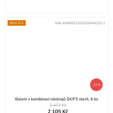
Akce 3+1
Kód:
A0409221G0103/AKCE3-1
–15 %
Balení s kombinací nástrojů SX/F3 steril, 6 ks
2 477 Kč
2 105 Kč