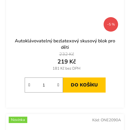
–5 %
Autoklávovatelný bezlatexový skusový blok pro
děti
232 Kč
219 Kč
181 Kč bez DPH
DO KOŠÍKU
Novinka
Kód:
ONE2090A