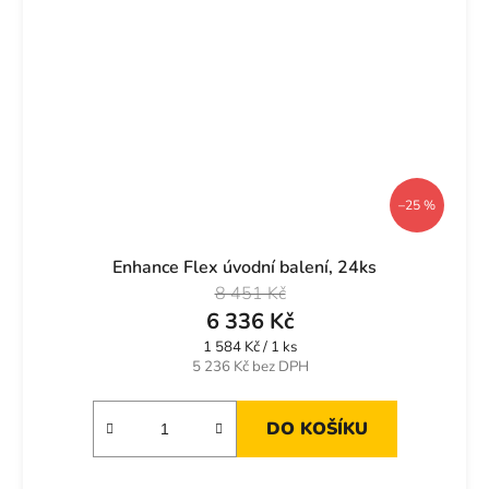
–25 %
Enhance Flex úvodní balení, 24ks
8 451 Kč
6 336 Kč
Měrná
1 584 Kč / 1 ks
cena:
5 236 Kč bez DPH
DO KOŠÍKU