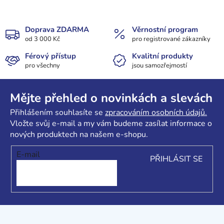
d
v
a
á
c
n
Doprava ZDARMA
Věrnostní program
í
í
od 3 000 Kč
pro registrované zákazníky
p
r
Férový přístup
Kvalitní produkty
pro všechny
jsou samozřejmostí
v
k
Z
y
á
Mějte přehled o novinkách a slevách
v
p
ý
Přihlášením souhlasíte se
zpracováním osobních údajů.
a
p
Vložte svůj e-mail a my vám budeme zasílat informace o
i
t
nových produktech na našem e-shopu.
s
í
E-mail
u
PŘIHLÁSIT SE