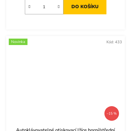
DO KOŠÍKU
Novinka
Kód:
433
–15 %
Autoklávovatelné otiskovací lžíce horní/střední