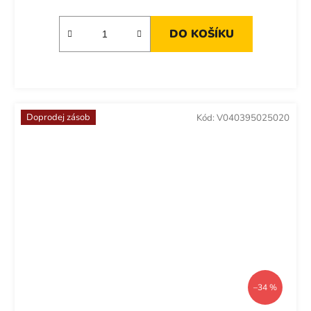
DO KOŠÍKU
Doprodej zásob
Kód:
V040395025020
–34 %