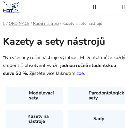
Přejít
Hledat
NÁKUP
na
KOŠÍK
obsah
Domů
/
ORDINACE
/
Ruční nástroje
/
Kazety a sety nástrojů
Kazety a sety nástrojů
*
Na všechny ruční nástroje výrobce LM Dental může každý
student či absolvent využít
jednou ročně studentskou
slevu 50 %.
Zjistěte více kliknutím
zde
.
Modelovací
Parodontologické
sety
sety
Kazety na
Sady
nástroje