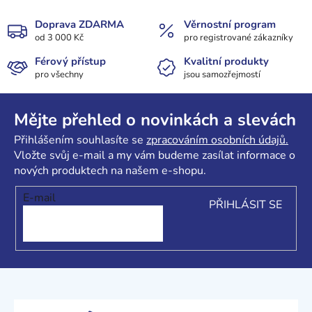
y
v
Doprava ZDARMA
Věrnostní program
ý
od 3 000 Kč
pro registrované zákazníky
p
Férový přístup
Kvalitní produkty
i
pro všechny
jsou samozřejmostí
s
u
Z
á
Mějte přehled o novinkách a slevách
p
Přihlášením souhlasíte se
zpracováním osobních údajů.
a
Vložte svůj e-mail a my vám budeme zasílat informace o
t
nových produktech na našem e-shopu.
í
E-mail
PŘIHLÁSIT SE