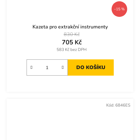
–15 %
Kazeta pro extrakční instrumenty
830 Kč
705 Kč
583 Kč bez DPH
DO KOŠÍKU
Kód:
6846ES