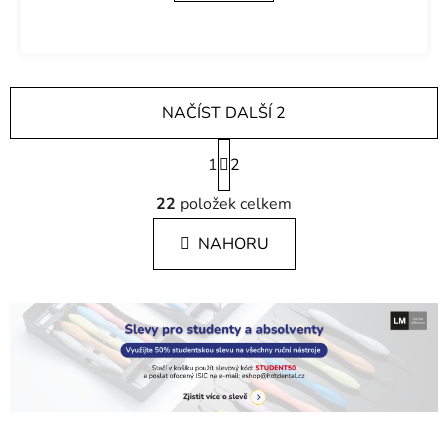
NAČÍST DALŠÍ 2
S
1
t
2
r
O
á
22
položek celkem
v
n
l
k
NAHORU
á
o
d
v
a
á
c
n
í
í
p
r
v
k