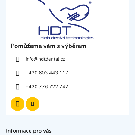
Pomůžeme vám s výběrem
info
@
hdtdental.cz
+420 603 443 117
+420 776 722 742
Informace pro vás