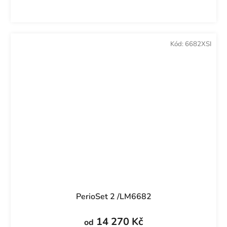
Kód:
6682XSI
PerioSet 2 /LM6682
14 270 Kč
od