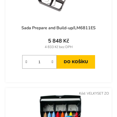
t
ů
Sada Prepare and Build-up/LM6811ES
5 848 Kč
4 833 Kč bez DPH
DO KOŠÍKU
Kód:
VELKYSET ZO