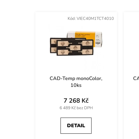
V
ý
Kód:
VIEC40M1TCT4010
p
i
s
p
r
o
d
CAD-Temp monoColor,
CA
u
10ks
k
t
7 268 Kč
ů
6 489 Kč bez DPH
DETAIL