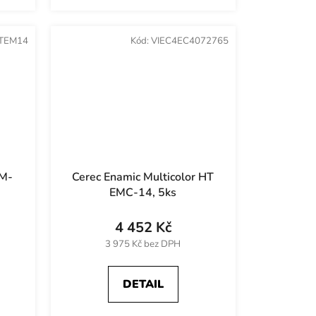
TEM14
Kód:
VIEC4EC4072765
EM-
Cerec Enamic Multicolor HT
EMC-14, 5ks
4 452 Kč
3 975 Kč bez DPH
DETAIL