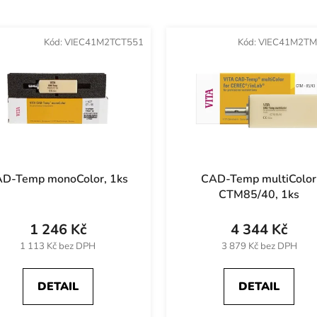
Kód:
VIEC41M2TCT551
Kód:
VIEC41M2TM
D-Temp monoColor, 1ks
CAD-Temp multiColo
CTM85/40, 1ks
1 246 Kč
4 344 Kč
1 113 Kč bez DPH
3 879 Kč bez DPH
DETAIL
DETAIL