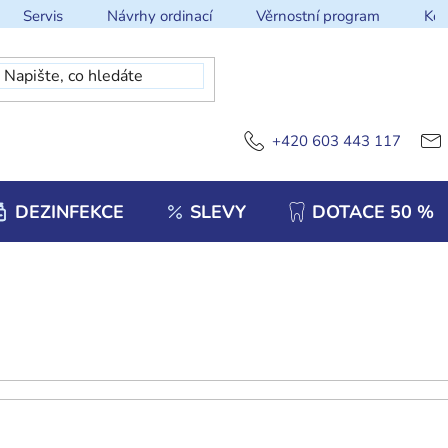
Servis
Návrhy ordinací
Věrnostní program
Kon
+420 603 443 117
DEZINFEKCE
SLEVY
DOTACE 50 %