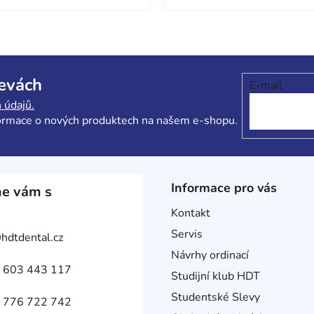
O
v
l
levách
á
E-mail
d
 údajů.
a
formace o nových produktech na našem e-shopu.
c
í
p
r
Informace pro vás
e vám s
v
k
Kontakt
y
Servis
@
hdtdental.cz
v
ý
Návrhy ordinací
p
 603 443 117
Studijní klub HDT
i
Studentské Slevy
s
 776 722 742