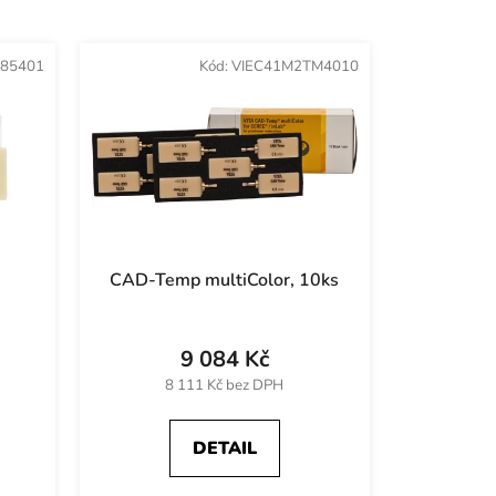
z
e
85401
Kód:
VIEC41M2TM4010
n
í
p
r
o
d
u
k
r
CAD-Temp multiColor, 10ks
t
ů
9 084 Kč
8 111 Kč bez DPH
DETAIL