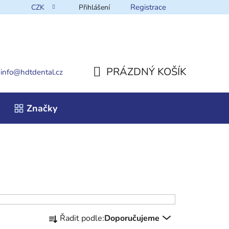
Registrace
CZK
Přihlášení
takt
PRÁZDNÝ KOŠÍK
info
@
hdtdental.cz
NÁKUPNÍ
Značky
KOŠÍK
Ř
Řadit podle:
Doporučujeme
a