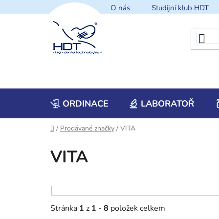
Přejít
O nás
Studijní klub HDT
na
obsah
ORDINACE
LABORATOŘ
Domů
/
Prodávané značky
/
VITA
VITA
Stránka
1
z
1
-
8
položek celkem