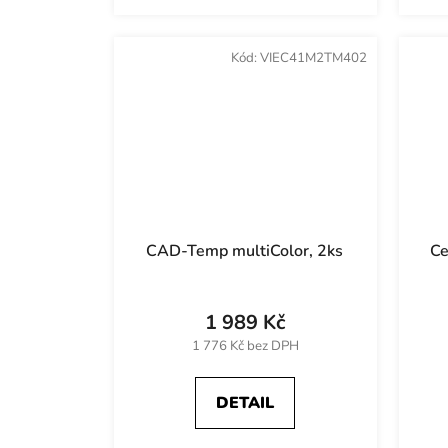
Kód:
VIEC41M2TM402
CAD-Temp multiColor, 2ks
Ce
1 989 Kč
1 776 Kč bez DPH
DETAIL