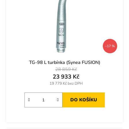
r
k
o
t
d
ů
u
k
t
ů
–17 %
TG-98 L turbínka (Synea FUSION)
28 859 Kč
23 933 Kč
19 779 Kč bez DPH
DO KOŠÍKU