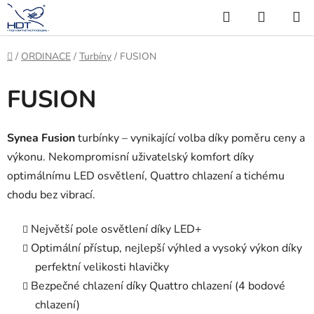
Přejít
Hledat
NÁKUP
na
KOŠÍK
obsah
Domů
/
ORDINACE
/
Turbíny
/
FUSION
FUSION
Synea Fusion
turbínky – vynikající volba díky poměru ceny a
výkonu. Nekompromisní uživatelský komfort díky
optimálnímu LED osvětlení, Quattro chlazení a tichému
chodu bez vibrací.
Největší pole osvětlení díky LED+
Optimální přístup, nejlepší výhled a vysoký výkon díky
perfektní velikosti hlavičky
Bezpečné chlazení díky Quattro chlazení (4 bodové
chlazení)