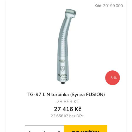
Kód:
30199 000
–5 %
TG-97 L N turbínka (Synea FUSION)
28 859 Kč
27 416 Kč
22 658 Kč bez DPH