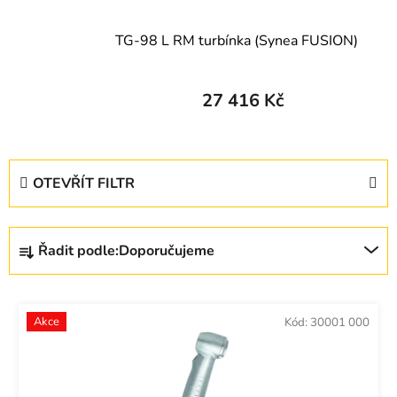
TG-98 L RM turbínka (Synea FUSION)
27 416 Kč
V
OTEVŘÍT FILTR
ý
p
Ř
i
Řadit podle:
Doporučujeme
a
s
z
p
e
r
Akce
Kód:
30001 000
n
o
í
d
p
u