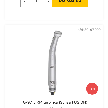
DO KOŠÍKU
Kód:
30197 000
–5 %
TG-97 L RM turbínka (Synea FUSION)