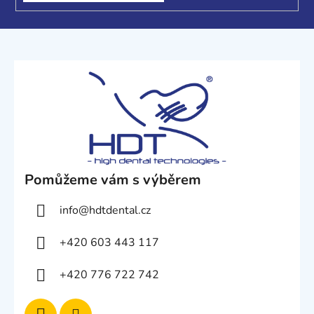
u
Pomůžeme vám s výběrem
info
@
hdtdental.cz
+420 603 443 117
+420 776 722 742