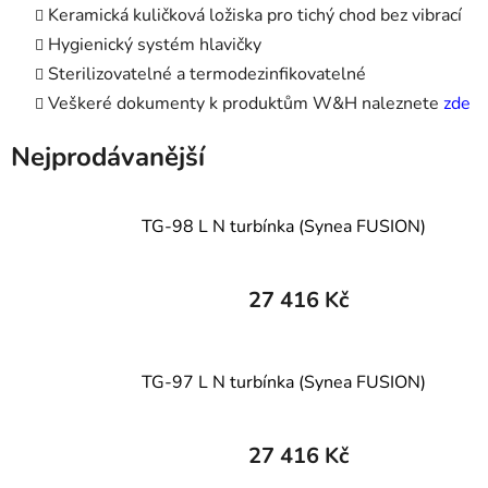
Keramická kuličková ložiska pro tichý chod bez vibrací
Hygienický systém hlavičky
Sterilizovatelné a termodezinfikovatelné
Veškeré dokumenty k produktům W&H naleznete
zde
Nejprodávanější
TG-98 L N turbínka (Synea FUSION)
27 416 Kč
TG-97 L N turbínka (Synea FUSION)
27 416 Kč