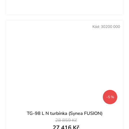
Kód:
30200 000
–5 %
TG-98 L N turbínka (Synea FUSION)
28 859 Kč
27 416 Kč