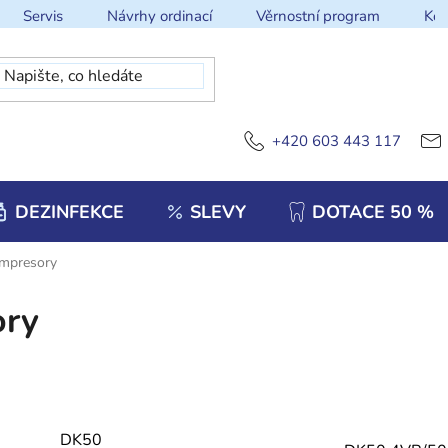
Servis
Návrhy ordinací
Věrnostní program
Kon
+420 603 443 117
DEZINFEKCE
SLEVY
DOTACE 50 %
ompresory
ory
DK50