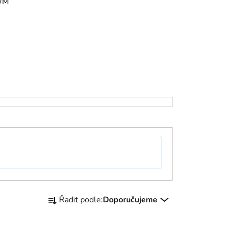
/M
Ř
Řadit podle:
Doporučujeme
a
z