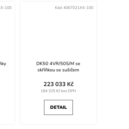
5-100
Kód:
4067021A5-100
ňky
DK50 4VR/50S/M se
skříňkou se sušičem
223 033 Kč
184 325 Kč bez DPH
DETAIL