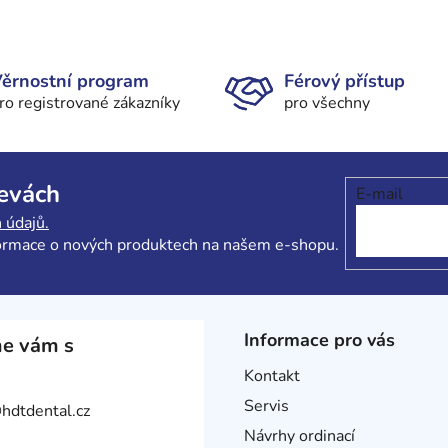
O
v
l
ěrnostní program
Férový přístup
á
ro registrované zákazníky
pro všechny
d
a
c
í
levách
E-mail
p
r
 údajů.
v
formace o nových produktech na našem e-shopu.
k
y
v
ý
Informace pro vás
e vám s
p
i
Kontakt
s
Servis
@
hdtdental.cz
u
Návrhy ordinací