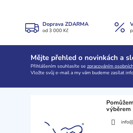
Doprava ZDARMA
V
od 3 000 Kč
p
Z
á
Mějte přehled o novinkách a s
p
Přihlášením souhlasíte se
zpracováním osobních
a
Vložte svůj e-mail a my vám budeme zasílat in
t
í
Pomůžem
výběrem
info