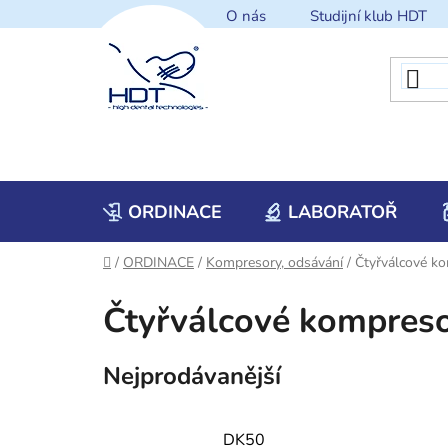
Přejít
O nás
Studijní klub HDT
na
obsah
ORDINACE
LABORATOŘ
Domů
/
ORDINACE
/
Kompresory, odsávání
/
Čtyřválcové k
Čtyřválcové kompres
Nejprodávanější
DK50