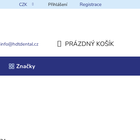
Registrace
CZK
Přihlášení
takt
PRÁZDNÝ KOŠÍK
info
@
hdtdental.cz
NÁKUPNÍ
Značky
KOŠÍK