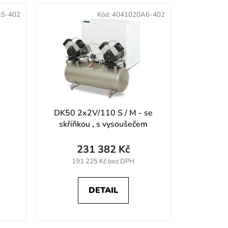
e
5-402
Kód:
4041020A6-402
n
í
p
r
o
d
u
k
DK50 2x2V/110 S / M - se
t
skříňkou , s vysoušečem
ů
231 382 Kč
191 225 Kč bez DPH
DETAIL