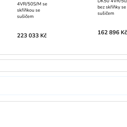
DK50 4VR/50
4VR/50S/M se
bez skříňky se
skříňkou se
sušičem
sušičem
162 896 Kč
223 033 Kč