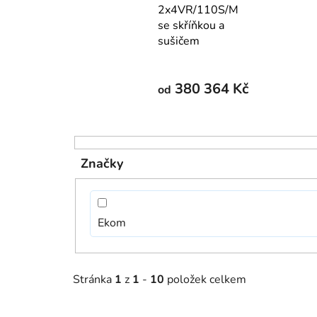
2x4VR/110S/M
se skříňkou a
sušičem
380 364 Kč
od
V
ý
Značky
p
i
s
Ekom
p
r
o
Stránka
1
z
1
-
10
položek celkem
d
u