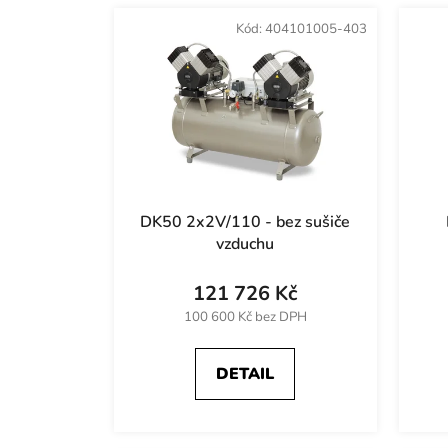
k
Kód:
404101005-403
t
ů
DK50 2x2V/110 - bez sušiče
vzduchu
121 726 Kč
100 600 Kč bez DPH
DETAIL