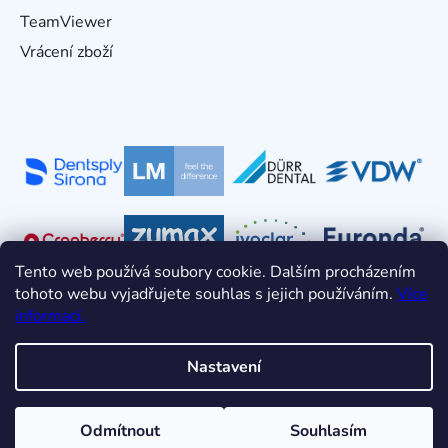
TeamViewer
Vrácení zboží
Tento web používá soubory cookie. Dalším procházením
tohoto webu vyjadřujete souhlas s jejich používáním.
Více
informací.
Nastavení
Vytvořil Shoptet
Odmítnout
Souhlasím
Copyright 2026
HDT s.r.o.
. Všechna práva vyhrazena.