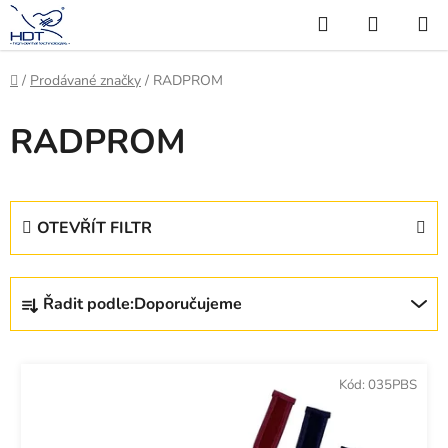
Přejít
Hledat
NÁKUP
na
KOŠÍK
obsah
Domů
/
Prodávané značky
/
RADPROM
RADPROM
OTEVŘÍT FILTR
Ř
Řadit podle:
Doporučujeme
a
z
V
e
ý
Kód:
035PBS
n
p
í
i
p