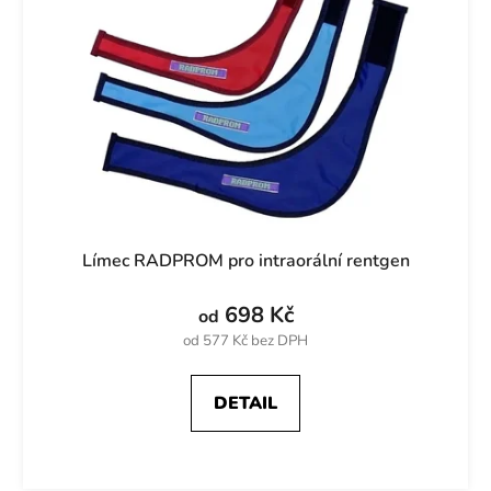
s
r
p
o
r
d
o
u
d
k
u
t
k
ů
t
ů
Límec RADPROM pro intraorální rentgen
698 Kč
od
od 577 Kč bez DPH
DETAIL