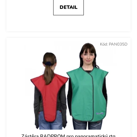
DETAIL
Kód:
PAN035D
Zástěra RADPROM pro panoramatický rtg