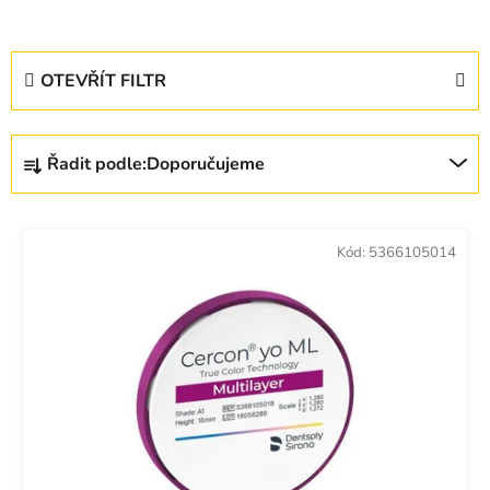
V
OTEVŘÍT FILTR
ý
p
Ř
i
Řadit podle:
Doporučujeme
a
s
z
p
e
r
Kód:
5366105014
n
o
í
d
p
u
r
k
o
t
d
ů
u
k
t