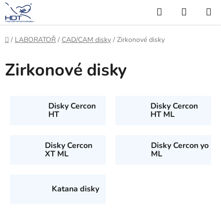
Přejít
Hledat
NÁKUP
na
KOŠÍK
obsah
Domů
/
LABORATOŘ
/
CAD/CAM disky
/
Zirkonové disky
Zirkonové disky
Disky Cercon
Disky Cercon
HT
HT ML
Disky Cercon
Disky Cercon yo
XT ML
ML
Katana disky