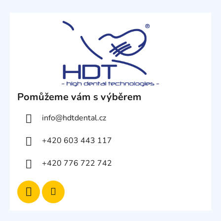
Pomůžeme vám s výběrem
info
@
hdtdental.cz
+420 603 443 117
+420 776 722 742