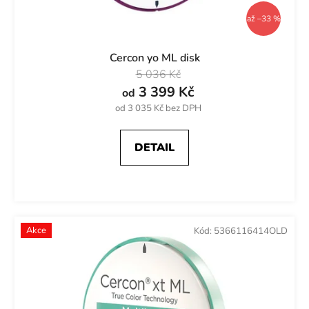
ů
až –33 %
Cercon yo ML disk
5 036 Kč
3 399 Kč
od
od 3 035 Kč bez DPH
DETAIL
Akce
Kód:
5366116414OLD