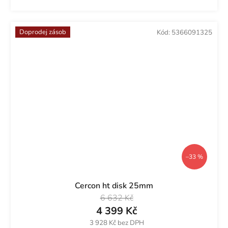
Doprodej zásob
Kód:
5366091325
–33 %
Cercon ht disk 25mm
6 632 Kč
4 399 Kč
3 928 Kč bez DPH