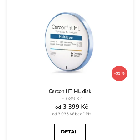
–33 %
Cercon HT ML disk
5 089 Kč
3 399 Kč
od
od 3 035 Kč bez DPH
DETAIL