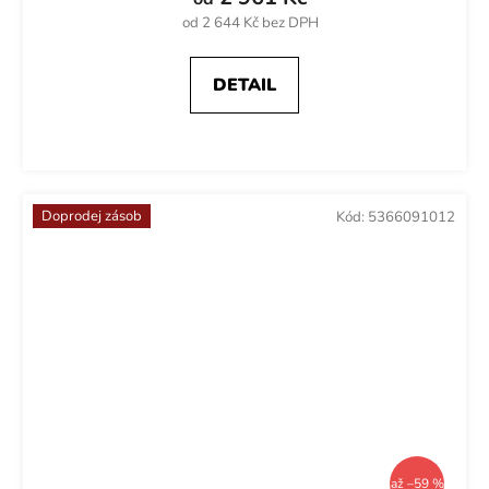
od 2 644 Kč bez DPH
DETAIL
Doprodej zásob
Kód:
5366091012
až –59 %