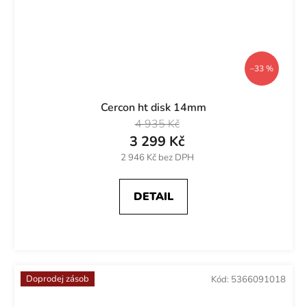
–33 %
Cercon ht disk 14mm
4 935 Kč
3 299 Kč
2 946 Kč bez DPH
DETAIL
Doprodej zásob
Kód:
5366091018