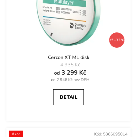
až –33 %
Cercon XT ML disk
4 935 Kč
3 299 Kč
od
od 2 946 Kč bez DPH
DETAIL
Akce
Kód:
5366095014