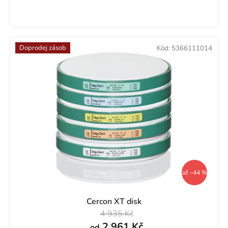
Doprodej zásob
Kód:
5366111014
až –44 %
Cercon XT disk
4 935 Kč
2 961 Kč
od