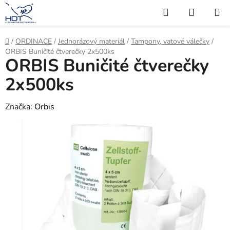
Přejít
Hledat
NÁKUP
na
KOŠÍK
obsah
Domů
/
ORDINACE
/
Jednorázový materiál
/
Tampony, vatové válečky
/
ORBIS Buničité čtverečky 2x500ks
ORBIS Buničité čtverečky
2x500ks
Značka:
Orbis