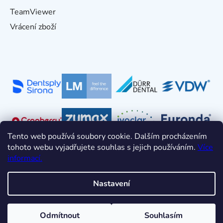
TeamViewer
Vrácení zboží
Tento web používá soubory cookie. Dalším procházením
tohoto webu vyjadřujete souhlas s jejich používáním.
Více
informací.
Nastavení
Vytvořil Shoptet
Odmítnout
Souhlasím
Copyright 2026
HDT s.r.o.
. Všechna práva vyhrazena.