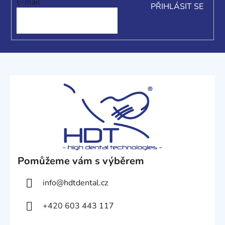
E-mail
PŘIHLÁSIT SE
Pomůžeme vám s výběrem
info
@
hdtdental.cz
+420 603 443 117