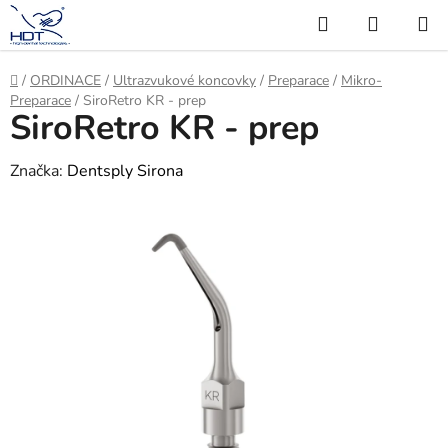
Přejít
Hledat
NÁKUP
na
KOŠÍK
obsah
Domů
/
ORDINACE
/
Ultrazvukové koncovky
/
Preparace
/
Mikro-
Preparace
/
SiroRetro KR - prep
SiroRetro KR - prep
Značka:
Dentsply Sirona