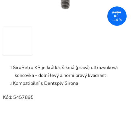
3 764
KČ
–14 %
SiroRetro KR je krátká, šikmá (pravá) ultrazvuková
koncovka - dolní levý a horní pravý kvadrant
Kompatibilní s Dentsply Sirona
Kód:
5457895