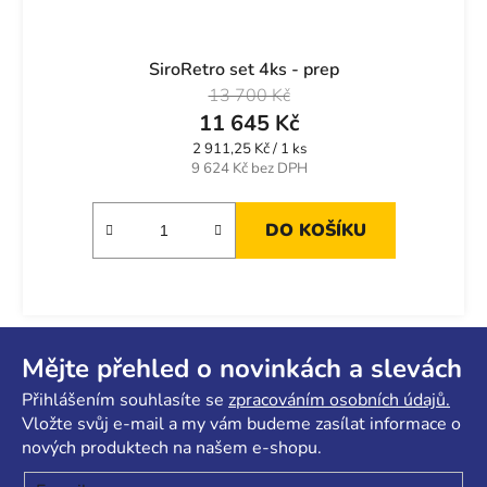
SiroRetro set 4ks - prep
13 700 Kč
11 645 Kč
Měrná
2 911,25 Kč / 1 ks
cena:
9 624 Kč bez DPH
DO KOŠÍKU
Z
á
Mějte přehled o novinkách a slevách
p
Přihlášením souhlasíte se
zpracováním osobních údajů.
a
Vložte svůj e-mail a my vám budeme zasílat informace o
t
nových produktech na našem e-shopu.
í