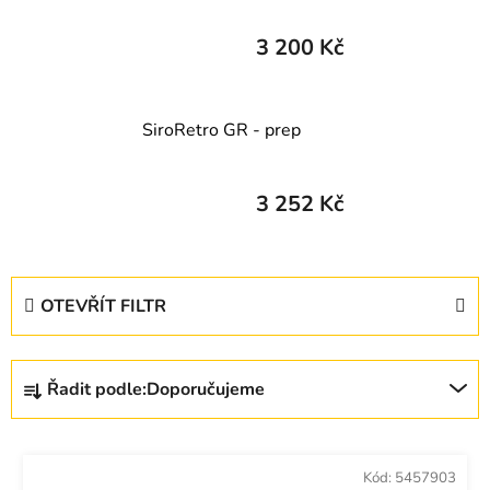
3 200 Kč
SiroRetro GR - prep
3 252 Kč
V
OTEVŘÍT FILTR
ý
p
Ř
i
Řadit podle:
Doporučujeme
a
s
z
p
e
r
Kód:
5457903
n
o