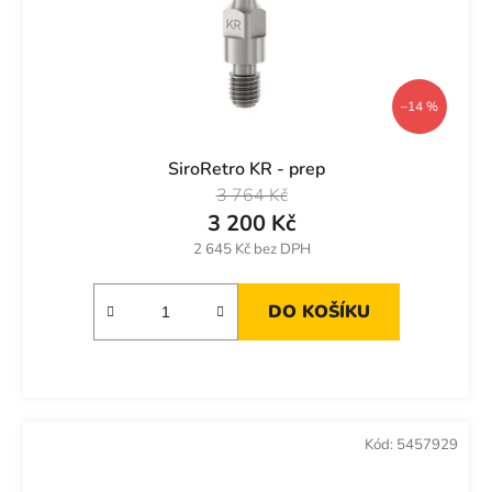
–14 %
SiroRetro KR - prep
3 764 Kč
3 200 Kč
2 645 Kč bez DPH
DO KOŠÍKU
Kód:
5457929