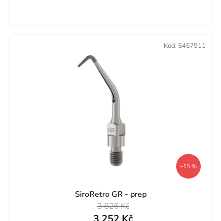
Kód:
5457911
–15 %
SiroRetro GR - prep
3 826 Kč
3 252 Kč