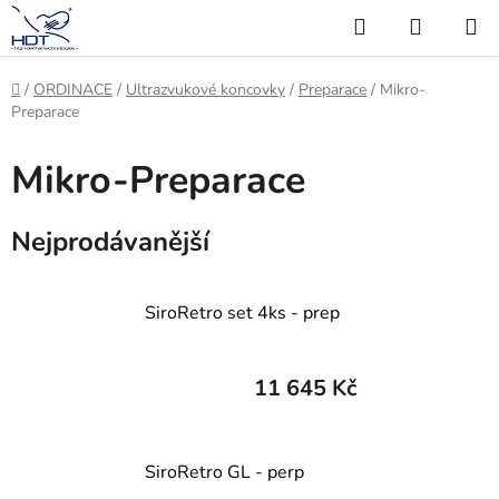
Přejít
Hledat
NÁKUP
na
KOŠÍK
obsah
Domů
/
ORDINACE
/
Ultrazvukové koncovky
/
Preparace
/
Mikro-
Preparace
Mikro-Preparace
Nejprodávanější
SiroRetro set 4ks - prep
11 645 Kč
SiroRetro GL - perp