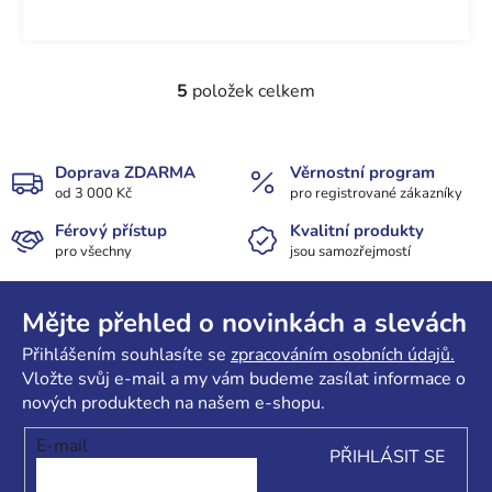
5
položek celkem
O
v
l
á
Doprava ZDARMA
Věrnostní program
od 3 000 Kč
d
pro registrované zákazníky
a
Férový přístup
Kvalitní produkty
c
pro všechny
jsou samozřejmostí
í
Z
p
r
á
Mějte přehled o novinkách a slevách
v
p
Přihlášením souhlasíte se
zpracováním osobních údajů.
k
a
Vložte svůj e-mail a my vám budeme zasílat informace o
y
t
nových produktech na našem e-shopu.
v
í
ý
E-mail
PŘIHLÁSIT SE
p
i