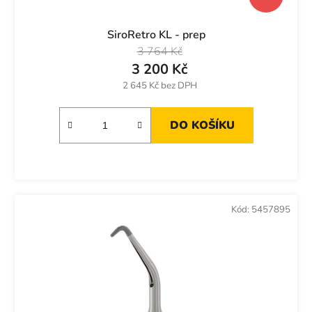
SiroRetro KL - prep
3 764 Kč
3 200 Kč
2 645 Kč bez DPH
DO KOŠÍKU
Kód:
5457895