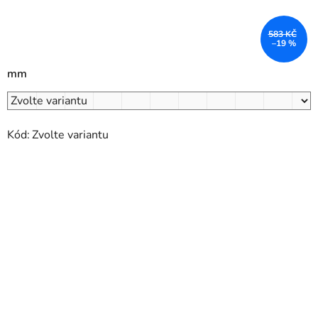
583 KČ
–19 %
mm
Kód:
Zvolte variantu