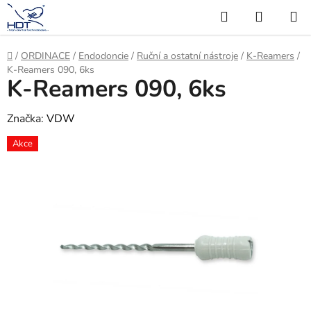
Přejít
Hledat
NÁKUP
na
KOŠÍK
obsah
Domů
/
ORDINACE
/
Endodoncie
/
Ruční a ostatní nástroje
/
K-Reamers
/
K-Reamers 090, 6ks
K-Reamers 090, 6ks
Značka:
VDW
Akce