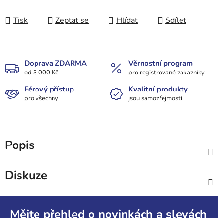
Tisk
Zeptat se
Hlídat
Sdílet
Doprava ZDARMA
Věrnostní program
od 3 000 Kč
pro registrované zákazníky
Férový přístup
Kvalitní produkty
pro všechny
jsou samozřejmostí
Popis
Diskuze
Z
á
Mějte přehled o novinkách a slevách