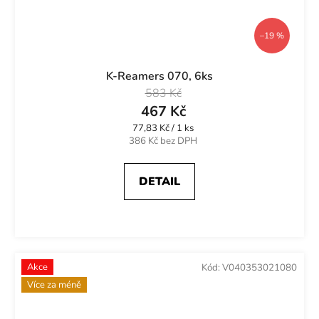
–19 %
K-Reamers 070, 6ks
583 Kč
467 Kč
Měrná
77,83 Kč / 1 ks
cena:
386 Kč bez DPH
DETAIL
Akce
Kód:
V040353021080
Více za méně