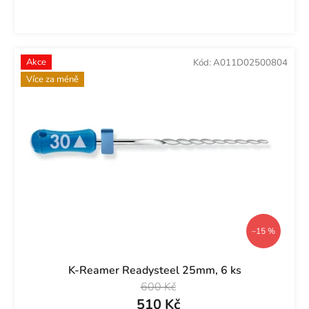
Akce
Kód:
A011D02500804
Více za méně
–15 %
K-Reamer Readysteel 25mm, 6 ks
600 Kč
510 Kč