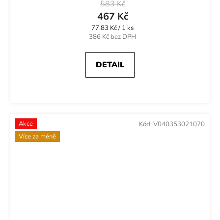
583 Kč
467 Kč
Měrná
77,83 Kč / 1 ks
cena:
386 Kč bez DPH
DETAIL
Akce
Kód:
V040353021070
Více za méně