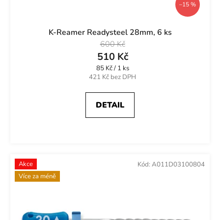
–15 %
K-Reamer Readysteel 28mm, 6 ks
600 Kč
510 Kč
Měrná
85 Kč / 1 ks
cena:
421 Kč bez DPH
DETAIL
Akce
Kód:
A011D03100804
Více za méně