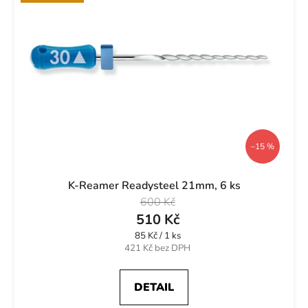
í
d
p
u
r
k
o
t
d
ů
u
k
t
ů
–15 %
K-Reamer Readysteel 21mm, 6 ks
600 Kč
510 Kč
Měrná
85 Kč / 1 ks
cena:
421 Kč bez DPH
DETAIL