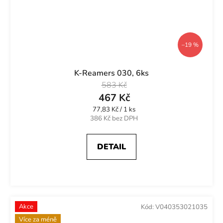
–19 %
K-Reamers 030, 6ks
583 Kč
467 Kč
Měrná
77,83 Kč / 1 ks
cena:
386 Kč bez DPH
DETAIL
Akce
Kód:
V040353021035
Více za méně