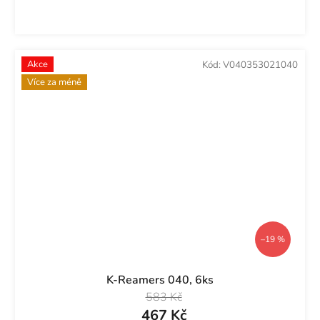
Akce
Kód:
V040353021040
Více za méně
–19 %
K-Reamers 040, 6ks
583 Kč
467 Kč