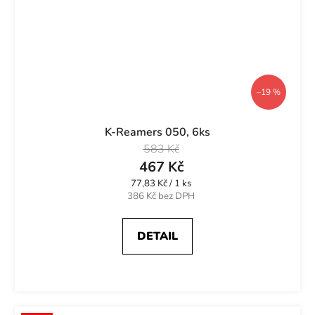
–19 %
K-Reamers 050, 6ks
583 Kč
467 Kč
Měrná
77,83 Kč / 1 ks
cena:
386 Kč bez DPH
DETAIL