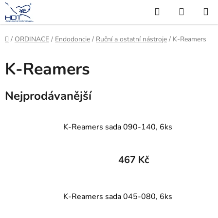
Přejít
Hledat
NÁKUP
na
KOŠÍK
obsah
Domů
/
ORDINACE
/
Endodoncie
/
Ruční a ostatní nástroje
/
K-Reamers
K-Reamers
Nejprodávanější
K-Reamers sada 090-140, 6ks
467 Kč
K-Reamers sada 045-080, 6ks