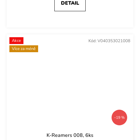
DETAIL
Akce
Kód:
V040353021008
Více za méně
–19 %
K-Reamers 008, 6ks