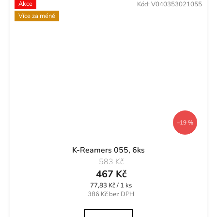
Akce
Kód:
V040353021055
Více za méně
–19 %
K-Reamers 055, 6ks
583 Kč
467 Kč
Měrná
77,83 Kč / 1 ks
cena:
386 Kč bez DPH