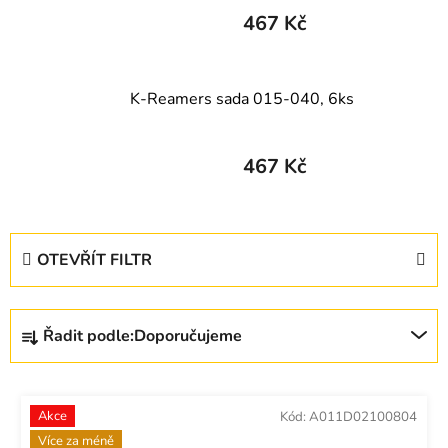
467 Kč
K-Reamers sada 015-040, 6ks
467 Kč
V
OTEVŘÍT FILTR
ý
p
Ř
i
Řadit podle:
Doporučujeme
a
s
z
p
e
r
Akce
Kód:
A011D02100804
n
o
Více za méně