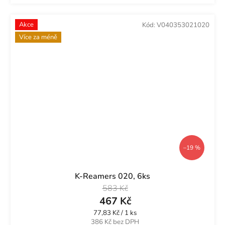
Akce
Kód:
V040353021020
Více za méně
–19 %
K-Reamers 020, 6ks
583 Kč
467 Kč
Měrná
77,83 Kč / 1 ks
cena:
386 Kč bez DPH