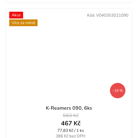
Akce
Kód:
V040353021090
Více za méně
–19 %
K-Reamers 090, 6ks
583 Kč
467 Kč
Měrná
77,83 Kč / 1 ks
cena:
386 Kč bez DPH