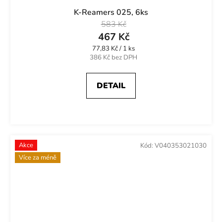
K-Reamers 025, 6ks
583 Kč
467 Kč
Měrná
77,83 Kč / 1 ks
cena:
386 Kč bez DPH
DETAIL
Akce
Kód:
V040353021030
Více za méně