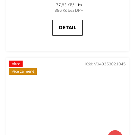
Měrná
77,83 Kč / 1 ks
cena:
386 Kč bez DPH
DETAIL
Akce
Kód:
V040353021045
Více za méně