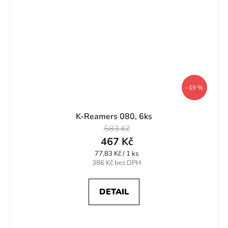
–19 %
K-Reamers 080, 6ks
583 Kč
467 Kč
Měrná
77,83 Kč / 1 ks
cena:
386 Kč bez DPH
DETAIL