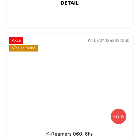
DETAIL
Akce
Kód:
V040353021060
Více za méně
–19 %
K-Reamers 060, 6ks