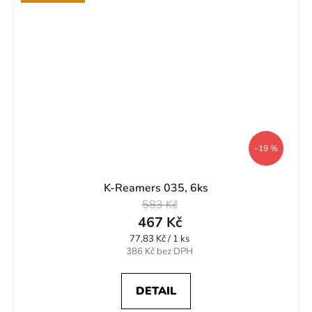
–19 %
K-Reamers 035, 6ks
583 Kč
467 Kč
Měrná
77,83 Kč / 1 ks
cena:
386 Kč bez DPH
DETAIL