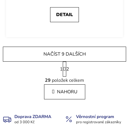
DETAIL
NAČÍST 9 DALŠÍCH
S
1
t
2
r
O
á
29
položek celkem
v
n
l
k
NAHORU
á
o
d
v
a
á
c
n
Doprava ZDARMA
Věrnostní program
í
í
od 3 000 Kč
pro registrované zákazníky
p