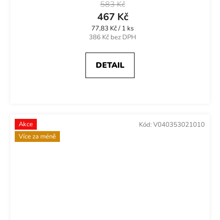
583 Kč
467 Kč
Měrná
77,83 Kč / 1 ks
cena:
386 Kč bez DPH
DETAIL
Akce
Kód:
V040353021010
Více za méně