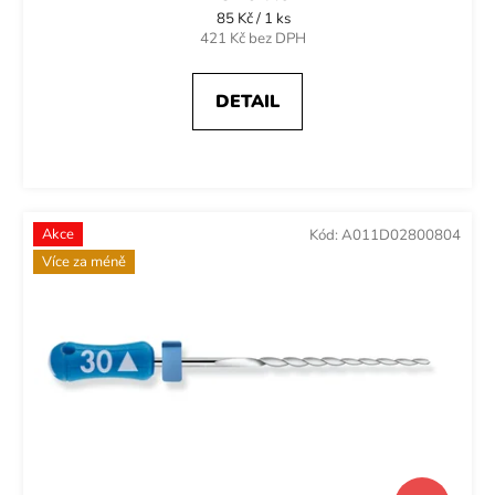
Měrná
85 Kč / 1 ks
cena:
421 Kč bez DPH
DETAIL
Akce
Kód:
A011D02800804
Více za méně