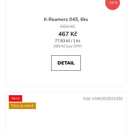
–19 %
K-Reamers 045, 6ks
583 Kč
467 Kč
Měrná
77,83 Kč / 1 ks
cena:
386 Kč bez DPH
DETAIL
Akce
Kód:
V040353021050
Více za méně