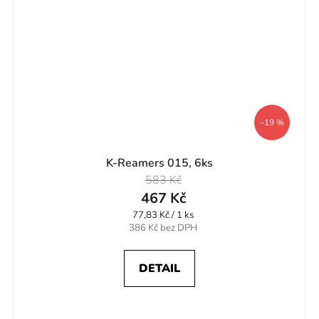
–19 %
K-Reamers 015, 6ks
583 Kč
467 Kč
Měrná
77,83 Kč / 1 ks
cena:
386 Kč bez DPH
DETAIL