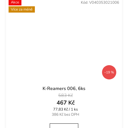
Akce
Kód:
V040353021006
Více za méně
–19 %
K-Reamers 006, 6ks
583 Kč
467 Kč
Měrná
77,83 Kč / 1 ks
cena:
386 Kč bez DPH