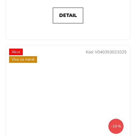
DETAIL
Akce
Kód:
V040353021025
Více za méně
–19 %