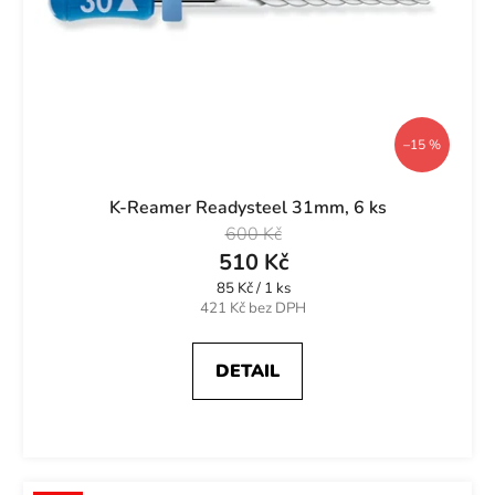
–15 %
K-Reamer Readysteel 31mm, 6 ks
600 Kč
510 Kč
Měrná
85 Kč / 1 ks
cena:
421 Kč bez DPH
DETAIL