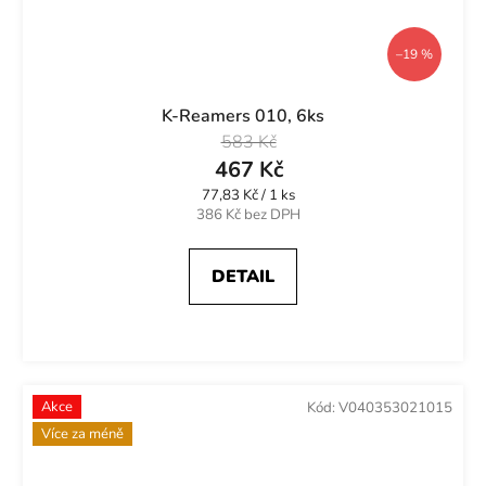
–19 %
K-Reamers 010, 6ks
583 Kč
467 Kč
Měrná
77,83 Kč / 1 ks
cena:
386 Kč bez DPH
DETAIL
Akce
Kód:
V040353021015
Více za méně