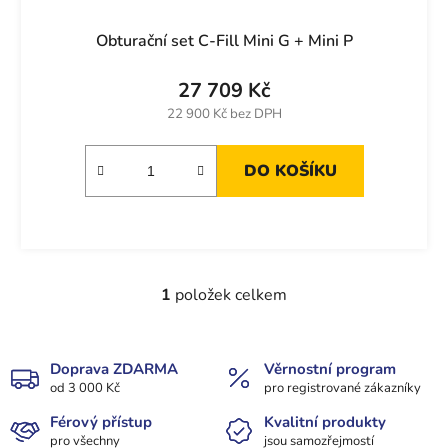
Obturační set C-Fill Mini G + Mini P
27 709 Kč
22 900 Kč bez DPH
DO KOŠÍKU
1
položek celkem
O
v
l
á
Doprava ZDARMA
Věrnostní program
od 3 000 Kč
d
pro registrované zákazníky
a
Férový přístup
Kvalitní produkty
c
pro všechny
jsou samozřejmostí