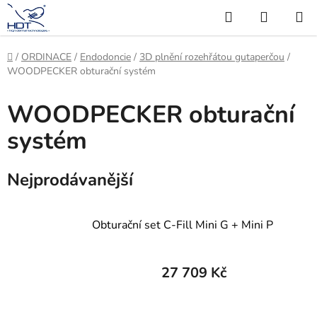
Přejít
Hledat
NÁKUP
na
KOŠÍK
obsah
Domů
/
ORDINACE
/
Endodoncie
/
3D plnění rozehřátou gutaperčou
/
WOODPECKER obturační systém
WOODPECKER obturační
systém
Nejprodávanější
Obturační set C-Fill Mini G + Mini P
27 709 Kč