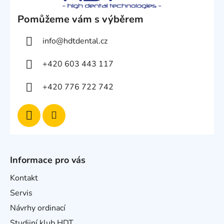
Pomůžeme vám s výběrem
info
@
hdtdental.cz
+420 603 443 117
+420 776 722 742
Informace pro vás
Kontakt
Servis
Návrhy ordinací
Studijní klub HDT