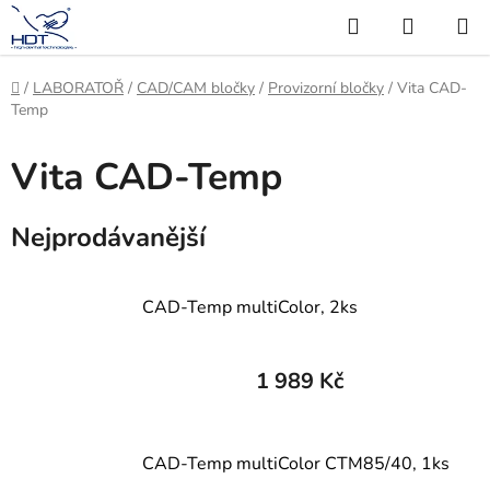
Přejít
Hledat
NÁKUP
na
KOŠÍK
obsah
Domů
/
LABORATOŘ
/
CAD/CAM bločky
/
Provizorní bločky
/
Vita CAD-
Temp
Vita CAD-Temp
Nejprodávanější
CAD-Temp multiColor, 2ks
1 989 Kč
CAD-Temp multiColor CTM85/40, 1ks