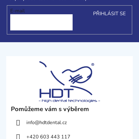
t
í
E-mail
PŘIHLÁSIT SE
Pomůžeme vám s výběrem
info
@
hdtdental.cz
+420 603 443 117