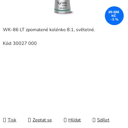
39 386
KČ
–5 %
WK-86 LT zpomalené kolénko 8:1, světelné.
Kód:
30027 000
Tisk
Zeptat se
Hlídat
Sdílet