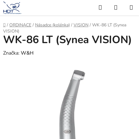
Přejít
Hledat
NÁKUP
na
KOŠÍK
obsah
Domů
/
ORDINACE
/
Násadce (kolénka)
/
VISION
/
WK-86 LT (Synea
VISION)
WK-86 LT (Synea VISION)
Značka:
W&H