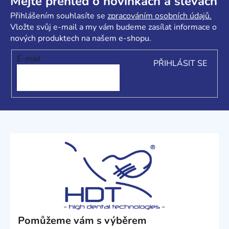
á
Mějte přehled o novinkách a slevách
p
Přihlášením souhlasíte se
zpracováním osobních údajů.
a
Vložte svůj e-mail a my vám budeme zasílat informace o
t
nových produktech na našem e-shopu.
í
E-mail
PŘIHLÁSIT SE
Pomůžeme vám s výběrem