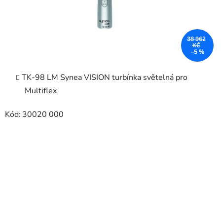
38 962
KČ
–5 %
TK-98 LM Synea VISION turbínka světelná pro
Multiflex
Kód:
30020 000