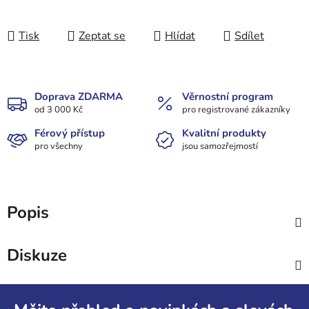
Tisk
Zeptat se
Hlídat
Sdílet
Doprava ZDARMA
Věrnostní program
od 3 000 Kč
pro registrované zákazníky
Férový přístup
Kvalitní produkty
pro všechny
jsou samozřejmostí
Popis
Diskuze
Z