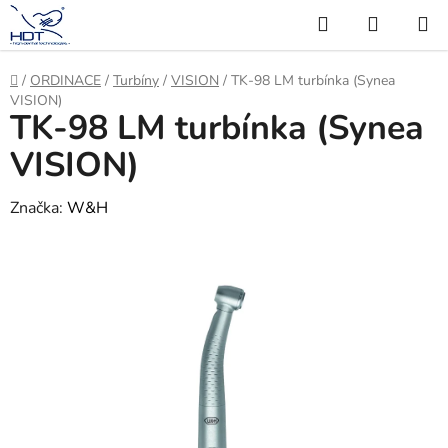
Přejít
Hledat
NÁKUP
na
KOŠÍK
obsah
Domů
/
ORDINACE
/
Turbíny
/
VISION
/
TK-98 LM turbínka (Synea
VISION)
TK-98 LM turbínka (Synea
VISION)
Značka:
W&H