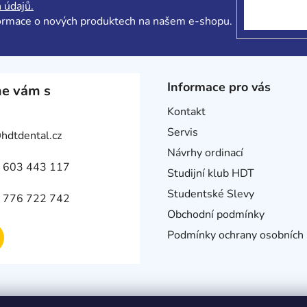
 údajů.
formace o nových produktech na našem e-shopu.
Informace pro vás
e vám s
Kontakt
Servis
@
hdtdental.cz
Návrhy ordinací
 603 443 117
Studijní klub HDT
Studentské Slevy
 776 722 742
Obchodní podmínky
Podmínky ochrany osobních 