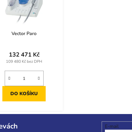
Vector Paro
132 471 Kč
109 480 Kč bez DPH
DO KOŠÍKU
levách
E-mail