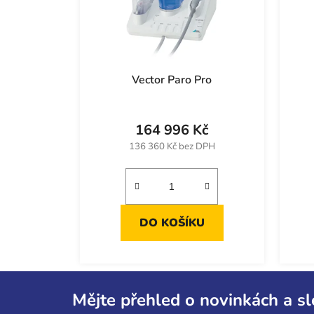
Vector Paro Pro
164 996 Kč
136 360 Kč bez DPH
DO KOŠÍKU
Z
á
Mějte přehled o novinkách a s