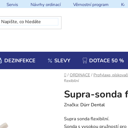
Servis
Návrhy ordinací
Věrnostní program
Kon
DEZINFEKCE
SLEVY
DOTACE 50 %
Domů
/
ORDINACE
/
Profylaxe, pískovač
flexibilní
Supra-sonda fl
Značka:
Dürr Dental
Supra sonda flexibilní.
Sonda s vysokou pružností pro 