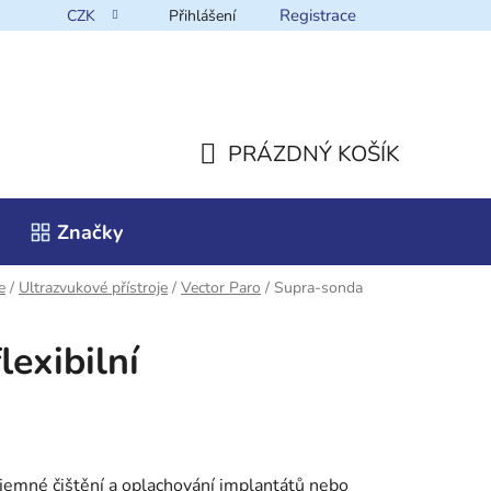
Registrace
CZK
Přihlášení
takt
PRÁZDNÝ KOŠÍK
NÁKUPNÍ
Značky
KOŠÍK
e
/
Ultrazvukové přístroje
/
Vector Paro
/
Supra-sonda
exibilní
jemné čištění a oplachování implantátů nebo