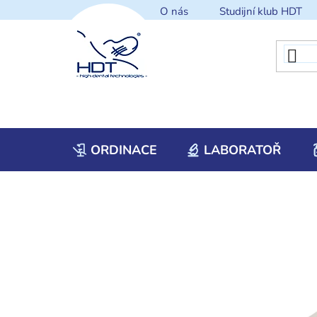
Přejít
O nás
Studijní klub HDT
na
obsah
ORDINACE
LABORATOŘ