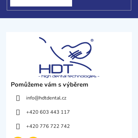
Pomůžeme vám s výběrem
info
@
hdtdental.cz
+420 603 443 117
+420 776 722 742