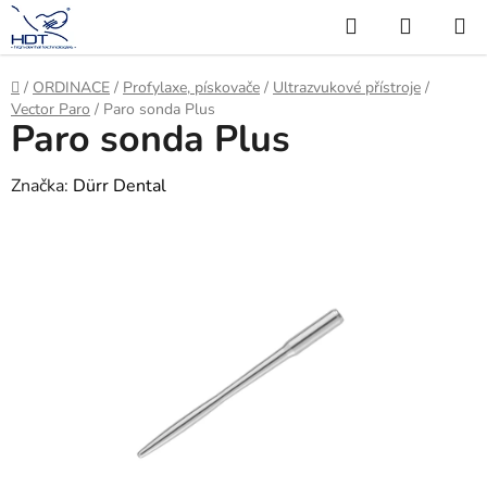
Přejít
Hledat
NÁKUP
na
KOŠÍK
obsah
Domů
/
ORDINACE
/
Profylaxe, pískovače
/
Ultrazvukové přístroje
/
Vector Paro
/
Paro sonda Plus
Paro sonda Plus
Značka:
Dürr Dental