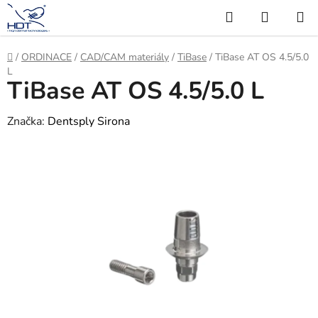
Přejít
Hledat
NÁKUP
na
KOŠÍK
obsah
Domů
/
ORDINACE
/
CAD/CAM materiály
/
TiBase
/
TiBase AT OS 4.5/5.0
L
TiBase AT OS 4.5/5.0 L
Značka:
Dentsply Sirona