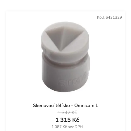
Kód:
6431329
Skenovací tělísko - Omnicam L
1 342 Kč
1 315 Kč
1 087 Kč bez DPH