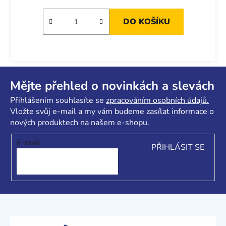
DO KOŠÍKU
Z
á
Mějte přehled o novinkách a slevách
p
Přihlášením souhlasíte se
zpracováním osobních údajů.
a
Vložte svůj e-mail a my vám budeme zasílat informace o
t
nových produktech na našem e-shopu.
í
E-mail
PŘIHLÁSIT SE