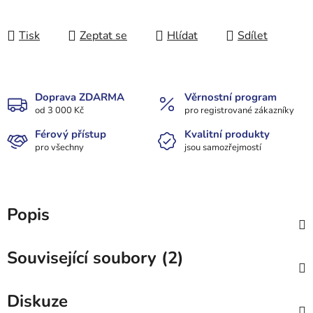
Tisk
Zeptat se
Hlídat
Sdílet
Doprava ZDARMA
Věrnostní program
od 3 000 Kč
pro registrované zákazníky
Férový přístup
Kvalitní produkty
pro všechny
jsou samozřejmostí
Popis
Související soubory (2)
Diskuze