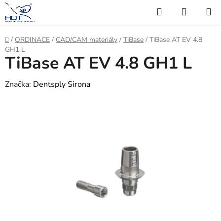
Přejít
Hledat
NÁKUP
na
KOŠÍK
obsah
Domů
/
ORDINACE
/
CAD/CAM materiály
/
TiBase
/
TiBase AT EV 4.8
GH1 L
TiBase AT EV 4.8 GH1 L
Značka:
Dentsply Sirona