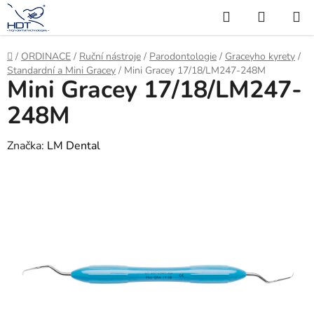
Přejít
Hledat
NÁKUP
na
KOŠÍK
obsah
Domů
/
ORDINACE
/
Ruční nástroje
/
Parodontologie
/
Graceyho kyrety
/
Standardní a Mini Gracey
/
Mini Gracey 17/18/LM247-248M
Mini Gracey 17/18/LM247-
248M
Značka:
LM Dental