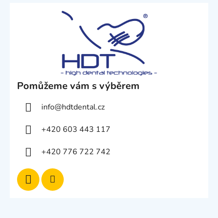
Pomůžeme vám s výběrem
info
@
hdtdental.cz
+420 603 443 117
+420 776 722 742