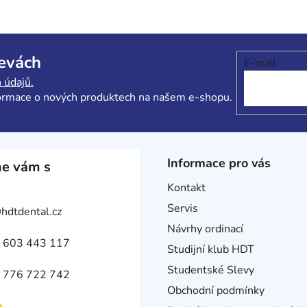
levách
E-mail
 údajů.
formace o nových produktech na našem e-shopu.
Informace pro vás
e vám s
Kontakt
Servis
@
hdtdental.cz
Návrhy ordinací
 603 443 117
Studijní klub HDT
Studentské Slevy
 776 722 742
Obchodní podmínky