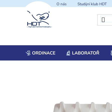
Přejít
O nás
Studijní klub HDT
na
obsah
ORDINACE
LABORATOŘ