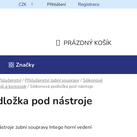
Registrace
CZK
Přihlášení
takt
PRÁZDNÝ KOŠÍK
NÁKUPNÍ
Značky
KOŠÍK
íslušenství
/
Příslušenství zubní soupravy
/
Silikonové
rojů a koncovek
/
Silikonová podložka pod nástroje
dložka pod nástroje
ástroje zubní soupravy Intego horní vedení