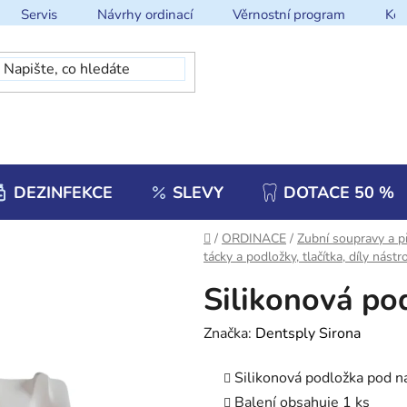
Servis
Návrhy ordinací
Věrnostní program
Kon
DEZINFEKCE
SLEVY
DOTACE 50 %
Domů
/
ORDINACE
/
Zubní soupravy a př
tácky a podložky, tlačítka, díly nást
Silikonová po
Značka:
Dentsply Sirona
Silikonová podložka pod n
Balení obsahuje 1 ks