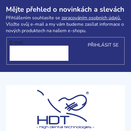
Z
á
Mějte přehled o novinkách a slevách
p
Přihlášením souhlasíte se
zpracováním osobních údajů.
a
Vložte svůj e-mail a my vám budeme zasílat informace o
t
nových produktech na našem e-shopu.
í
E-mail
PŘIHLÁSIT SE