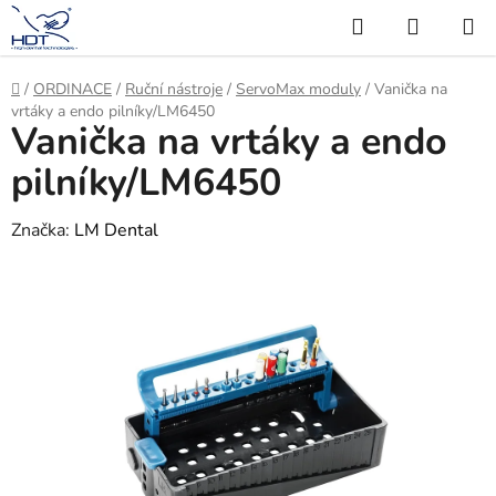
Přejít
Hledat
NÁKUP
na
KOŠÍK
obsah
Domů
/
ORDINACE
/
Ruční nástroje
/
ServoMax moduly
/
Vanička na
vrtáky a endo pilníky/LM6450
Vanička na vrtáky a endo
pilníky/LM6450
Značka:
LM Dental