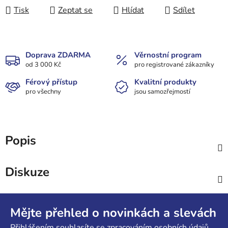
Tisk
Zeptat se
Hlídat
Sdílet
Doprava ZDARMA
Věrnostní program
od 3 000 Kč
pro registrované zákazníky
Férový přístup
Kvalitní produkty
pro všechny
jsou samozřejmostí
Popis
Diskuze
Z
á
Mějte přehled o novinkách a slevách
p
Přihlášením souhlasíte se
zpracováním osobních údajů.