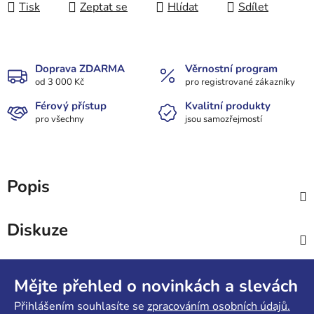
Tisk
Zeptat se
Hlídat
Sdílet
Doprava ZDARMA
Věrnostní program
od 3 000 Kč
pro registrované zákazníky
Férový přístup
Kvalitní produkty
pro všechny
jsou samozřejmostí
Popis
Diskuze
Z
á
Mějte přehled o novinkách a slevách
p
Přihlášením souhlasíte se
zpracováním osobních údajů.