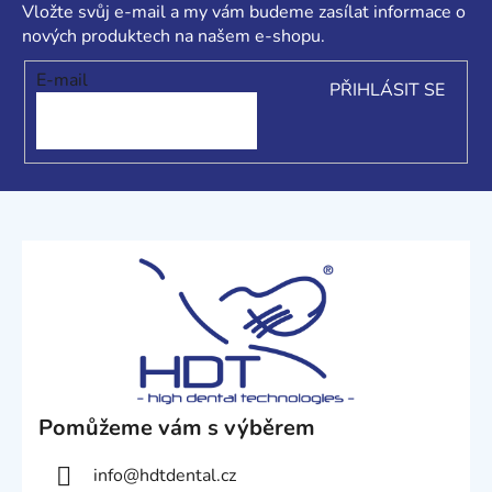
a
Vložte svůj e-mail a my vám budeme zasílat informace o
t
nových produktech na našem e-shopu.
í
E-mail
PŘIHLÁSIT SE
Pomůžeme vám s výběrem
info
@
hdtdental.cz