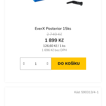
EverX Posterior 15ks
2 749 Kč
1 899 Kč
Měrná
126,60 Kč / 1 ks
cena:
1 696 Kč bez DPH
DO KOŠÍKU
Kód:
590313/4-1