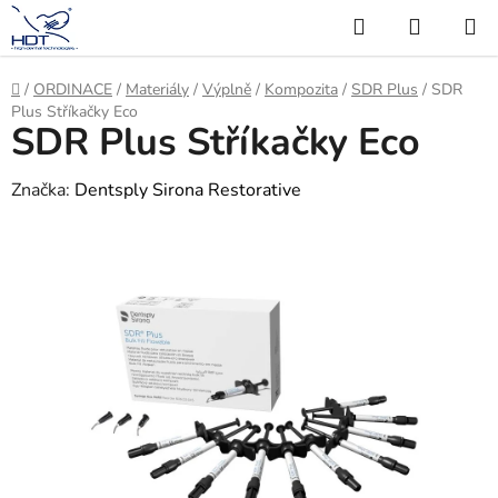
Přejít
Hledat
NÁKUP
na
KOŠÍK
obsah
Domů
/
ORDINACE
/
Materiály
/
Výplně
/
Kompozita
/
SDR Plus
/
SDR
Plus Stříkačky Eco
SDR Plus Stříkačky Eco
Značka:
Dentsply Sirona Restorative