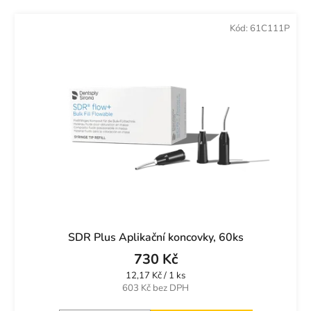
Kód:
61C111P
SDR Plus Aplikační koncovky, 60ks
730 Kč
Měrná
12,17 Kč / 1 ks
cena:
603 Kč bez DPH