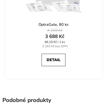
OptraGate, 80 ks
4 169 Kč
3 688 Kč
Měrná
46,10 Kč / 1 ks
cena:
3 293 Kč bez DPH
DETAIL
Podobné produkty