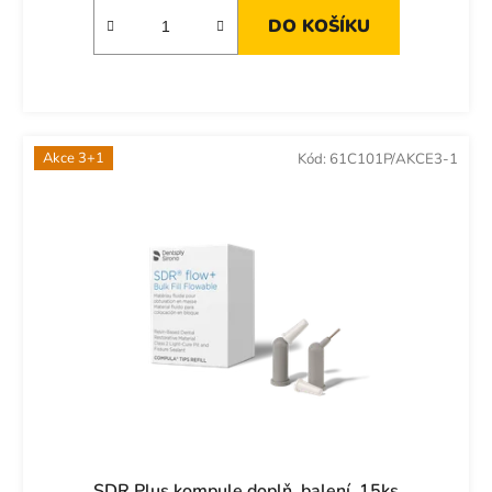
DO KOŠÍKU
Akce 3+1
Kód:
61C101P/AKCE3-1
SDR Plus kompule doplň. balení, 15ks