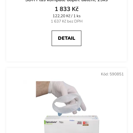
1 833 Kč
Měrná
122,20 Kč / 1 ks
cena:
1 637 Kč bez DPH
DETAIL
Kód:
590851