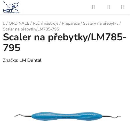
Přejít
Hledat
NÁKUP
na
KOŠÍK
obsah
Domů
/
ORDINACE
/
Ruční nástroje
/
Preparace
/
Scalery na přebytky
/
Scaler na přebytky/LM785-795
Scaler na přebytky/LM785-
795
Značka:
LM Dental