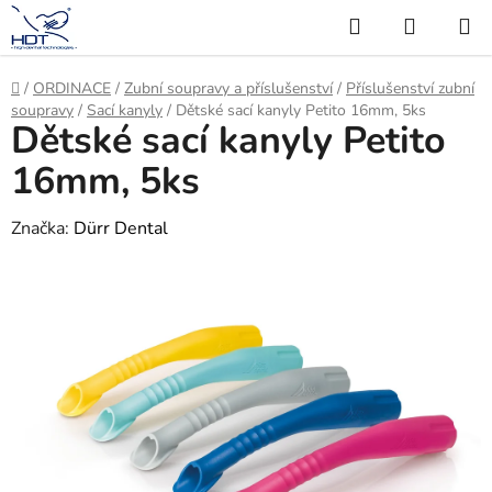
Přejít
Hledat
NÁKUP
na
KOŠÍK
obsah
Domů
/
ORDINACE
/
Zubní soupravy a příslušenství
/
Příslušenství zubní
soupravy
/
Sací kanyly
/
Dětské sací kanyly Petito 16mm, 5ks
Dětské sací kanyly Petito
16mm, 5ks
Značka:
Dürr Dental