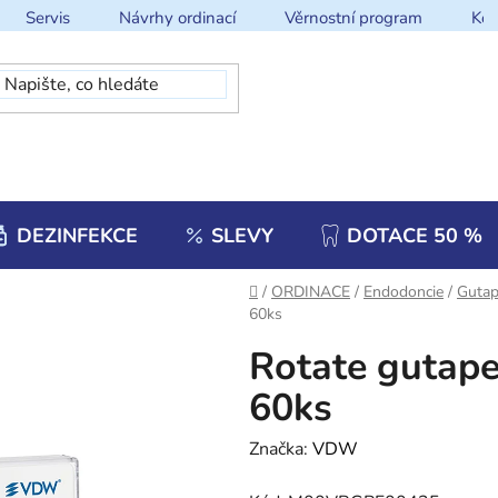
Servis
Návrhy ordinací
Věrnostní program
Kon
DEZINFEKCE
SLEVY
DOTACE 50 %
Domů
/
ORDINACE
/
Endodoncie
/
Gutap
60ks
Rotate gutape
60ks
Značka:
VDW