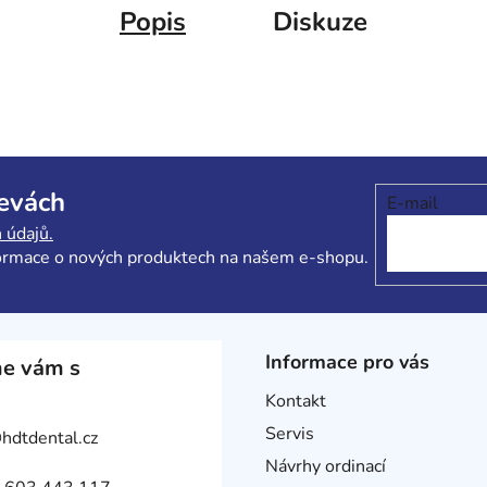
Popis
Diskuze
levách
E-mail
 údajů.
formace o nových produktech na našem e-shopu.
Informace pro vás
e vám s
Kontakt
Servis
@
hdtdental.cz
Návrhy ordinací