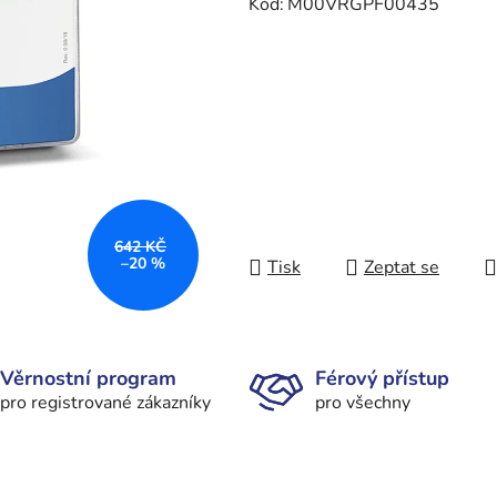
Kód:
M00VRGPF00435
642 KČ
–20 %
Tisk
Zeptat se
Věrnostní program
Férový přístup
pro registrované zákazníky
pro všechny