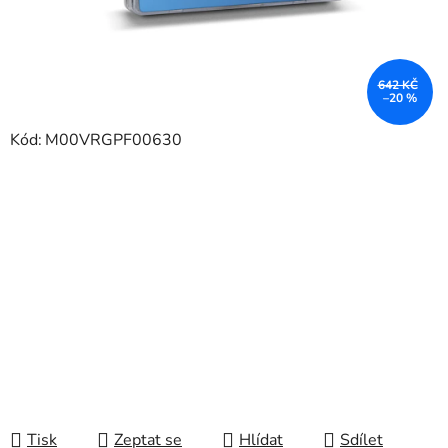
642 KČ
–20 %
Kód:
M00VRGPF00630
Tisk
Zeptat se
Hlídat
Sdílet