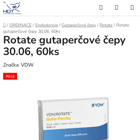
Přejít
Hledat
NÁKUP
na
KOŠÍK
obsah
Domů
/
ORDINACE
/
Endodoncie
/
Gutaperčové čepy
/
Rotate
/
Rotate
gutaperčové čepy 30.06, 60ks
Rotate gutaperčové čepy
30.06, 60ks
Značka:
VDW
Akce