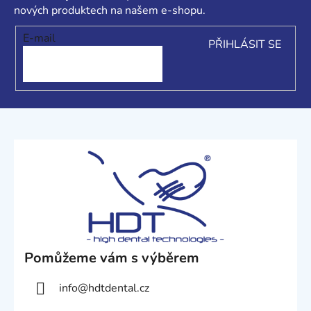
t
nových produktech na našem e-shopu.
í
E-mail
PŘIHLÁSIT SE
Pomůžeme vám s výběrem
info
@
hdtdental.cz