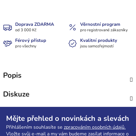
Doprava ZDARMA
Věrnostní program
od 3 000 Kč
pro registrované zákazníky
Férový přístup
Kvalitní produkty
pro všechny
jsou samozřejmostí
Popis
Diskuze
Z
á
Mějte přehled o novinkách a slevách
p
Přihlášením souhlasíte se
zpracováním osobních údajů.
a
Vložte svůj e-mail a my vám budeme zasílat informace o