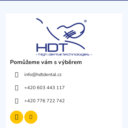
Pomůžeme vám s výběrem
info
@
hdtdental.cz
+420 603 443 117
+420 776 722 742