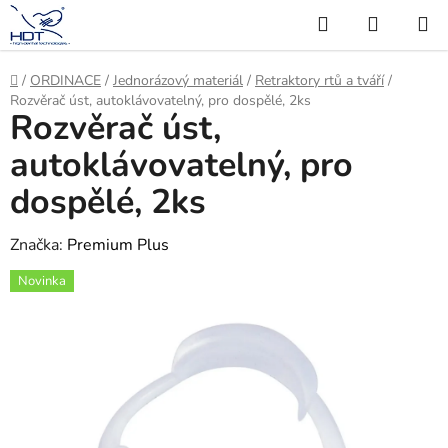
Přejít
Hledat
NÁKUP
na
KOŠÍK
obsah
Domů
/
ORDINACE
/
Jednorázový materiál
/
Retraktory rtů a tváří
/
Rozvěrač úst, autoklávovatelný, pro dospělé, 2ks
Rozvěrač úst,
autoklávovatelný, pro
dospělé, 2ks
Značka:
Premium Plus
Novinka