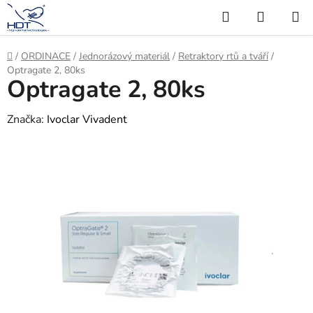
Přejít
Hledat
NÁKUP
na
KOŠÍK
obsah
Domů
/
ORDINACE
/
Jednorázový materiál
/
Retraktory rtů a tváří
/
Optragate 2, 80ks
Optragate 2, 80ks
Značka:
Ivoclar Vivadent