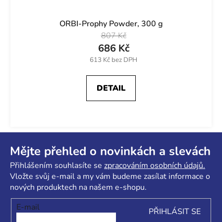
ORBI-Prophy Powder, 300 g
807 Kč
686 Kč
613 Kč bez DPH
DETAIL
Z
á
Mějte přehled o novinkách a slevách
p
Přihlášením souhlasíte se
zpracováním osobních údajů.
a
Vložte svůj e-mail a my vám budeme zasílat informace o
t
nových produktech na našem e-shopu.
í
E-mail
PŘIHLÁSIT SE