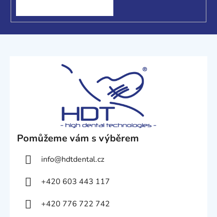
Pomůžeme vám s výběrem
info
@
hdtdental.cz
+420 603 443 117
+420 776 722 742