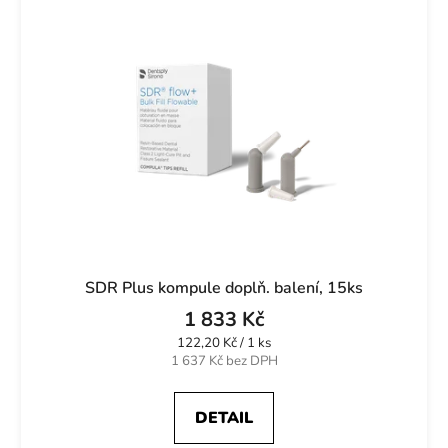
SDR Plus kompule doplň. balení, 15ks
1 833 Kč
Měrná
122,20 Kč / 1 ks
cena:
1 637 Kč bez DPH
DETAIL