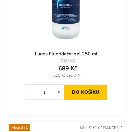
Lunos Fluoridační gel 250 ml
759 Kč
689 Kč
615 Kč bez DPH
DO KOŠÍKU
Akce 3+1
Kód:
61C101P/AKCE3-1