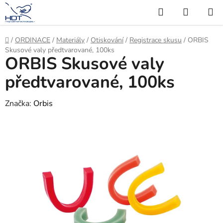
Přejít
Hledat
NÁKUP
na
KOŠÍK
obsah
Domů
/
ORDINACE
/
Materiály
/
Otiskování
/
Registrace skusu
/
ORBIS
Skusové valy předtvarované, 100ks
ORBIS Skusové valy
předtvarované, 100ks
Značka:
Orbis