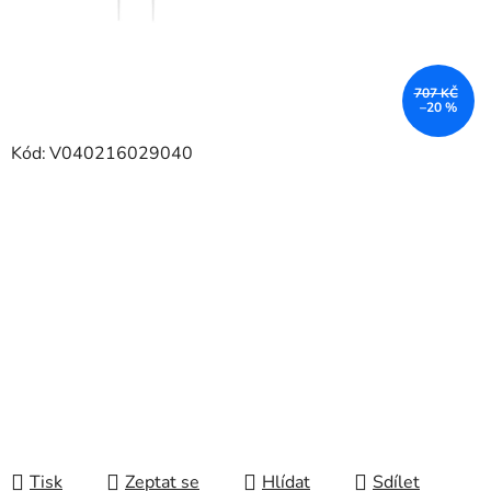
707 KČ
–20 %
Kód:
V040216029040
Tisk
Zeptat se
Hlídat
Sdílet