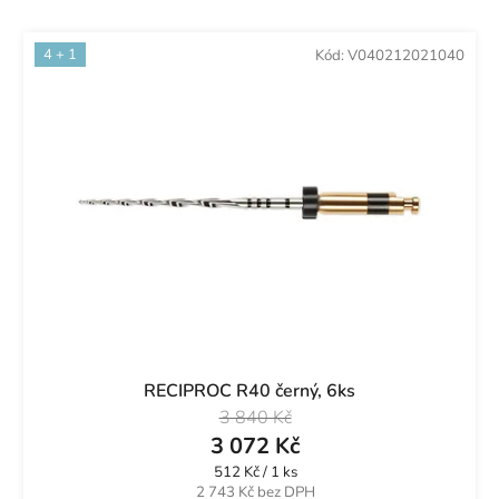
4 + 1
Kód:
V040212021040
RECIPROC R40 černý, 6ks
3 840 Kč
3 072 Kč
Měrná
512 Kč / 1 ks
cena:
2 743 Kč bez DPH