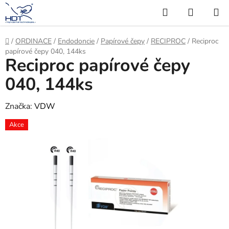
Přejít
Hledat
NÁKUP
na
KOŠÍK
obsah
Domů
/
ORDINACE
/
Endodoncie
/
Papírové čepy
/
RECIPROC
/
Reciproc
papírové čepy 040, 144ks
Reciproc papírové čepy
040, 144ks
Značka:
VDW
Akce