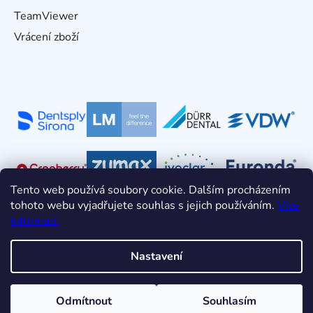
TeamViewer
Vrácení zboží
Tento web používá soubory cookie. Dalším procházením
tohoto webu vyjadřujete souhlas s jejich používáním.
Více
informací.
Nastavení
Vytvořil Shoptet
Odmítnout
Souhlasím
Copyright 2026
HDT s.r.o.
. Všechna práva vyhrazena.