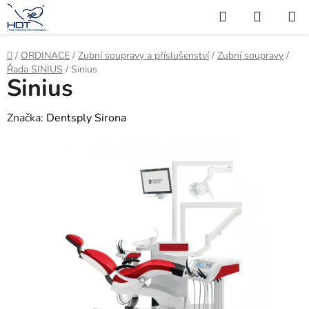
Přejít
Hledat
NÁKUP
na
KOŠÍK
obsah
Domů
/
ORDINACE
/
Zubní soupravy a příslušenství
/
Zubní soupravy
/
Řada SINIUS
/
Sinius
Sinius
Značka:
Dentsply Sirona