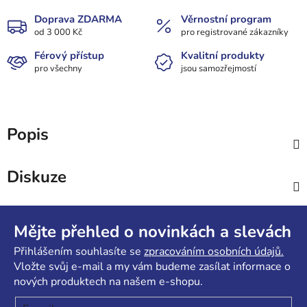
Doprava ZDARMA
Věrnostní program
od 3 000 Kč
pro registrované zákazníky
Férový přístup
Kvalitní produkty
pro všechny
jsou samozřejmostí
Popis
Diskuze
Z
á
Mějte přehled o novinkách a slevách
p
Přihlášením souhlasíte se
zpracováním osobních údajů.
a
Vložte svůj e-mail a my vám budeme zasílat informace o
t
nových produktech na našem e-shopu.
í