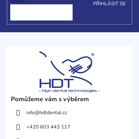
E-mail
PŘIHLÁSIT SE
Pomůžeme vám s výběrem
info
@
hdtdental.cz
+420 603 443 117