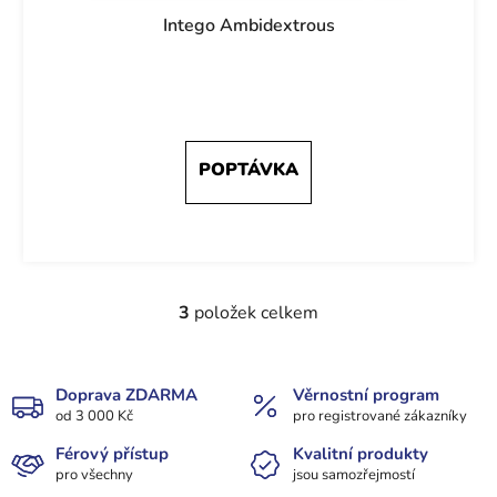
Intego Ambidextrous
3
položek celkem
O
v
l
á
Doprava ZDARMA
Věrnostní program
od 3 000 Kč
d
pro registrované zákazníky
a
Férový přístup
Kvalitní produkty
c
pro všechny
jsou samozřejmostí
í