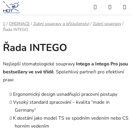
Přejít
Hledat
NÁKUP
na
KOŠÍK
obsah
Domů
/
ORDINACE
/
Zubní soupravy a příslušenství
/
Zubní soupravy
/
Řada INTEGO
Řada INTEGO
Nejlepší stomatologické soupravy
Intego a Intego Pro jsou
bestsellery ve své třídě
. Spolehlivý partneři pro efektivní
praxi:
Ergonomický design usnadňující pracovní postupy
Vysoký standard zpracování – kvalita “made in
Germany“
K dostání jako model TS se spodním vedením nebo CS
horním vedením