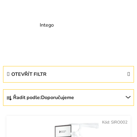
Intego
V
OTEVŘÍT FILTR
ý
p
Ř
i
Řadit podle:
Doporučujeme
a
s
z
p
e
r
Kód:
SIRO002
n
o
í
d