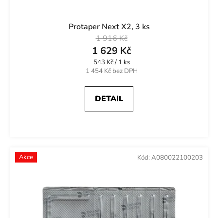
Protaper Next X2, 3 ks
1 916 Kč
1 629 Kč
Měrná
543 Kč / 1 ks
cena:
1 454 Kč bez DPH
DETAIL
Akce
Kód:
A080022100203