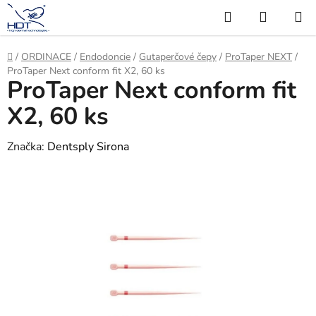
Přejít
Hledat
NÁKUP
na
KOŠÍK
obsah
Domů
/
ORDINACE
/
Endodoncie
/
Gutaperčové čepy
/
ProTaper NEXT
/
ProTaper Next conform fit X2, 60 ks
ProTaper Next conform fit
X2, 60 ks
Značka:
Dentsply Sirona