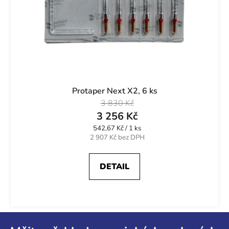
Protaper Next X2, 6 ks
3 830 Kč
3 256 Kč
Měrná
542,67 Kč / 1 ks
cena:
2 907 Kč bez DPH
DETAIL
Z