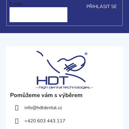
í
E-mail
PŘIHLÁSIT SE
Pomůžeme vám s výběrem
info
@
hdtdental.cz
+420 603 443 117