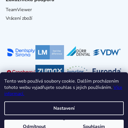
TeamViewer
Vrácení zboží
Tento web používá soubory cookie. Dalším procházením
tohoto webu vyjadřujete souhlas s jejich používáním.
Více
informací.
Nastavení
Vytvořil Shoptet
Odmítnout
Souhlasím
Copyright 2026
HDT s.r.o.
. Všechna práva vyhrazena.