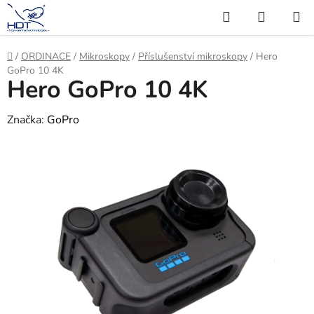
Přejít
Hledat
NÁKUP
na
KOŠÍK
obsah
Domů
/
ORDINACE
/
Mikroskopy
/
Příslušenství mikroskopy
/
Hero
GoPro 10 4K
Hero GoPro 10 4K
Značka:
GoPro