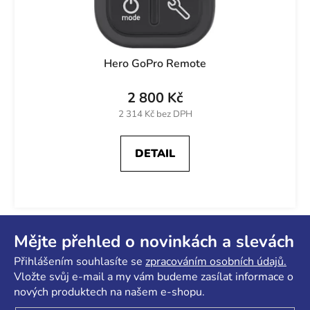
Hero GoPro Remote
2 800 Kč
2 314 Kč bez DPH
DETAIL
Z
á
Mějte přehled o novinkách a slevách
p
Přihlášením souhlasíte se
zpracováním osobních údajů.
a
Vložte svůj e-mail a my vám budeme zasílat informace o
t
nových produktech na našem e-shopu.