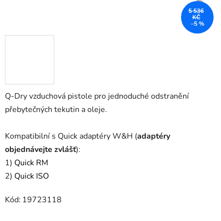
5 536
KČ
–5 %
Q-Dry vzduchová pistole pro jednoduché odstranění
přebytečných tekutin a oleje.
Kompatibilní s Quick adaptéry W&H (
adaptéry
objednávejte zvlášť
):
1)
Quick RM
2)
Quick ISO
Kód:
19723118