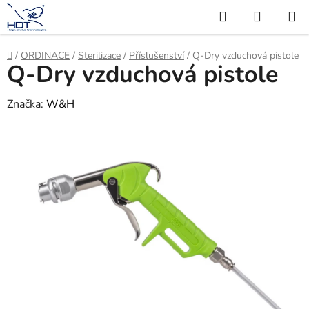
Přejít
Hledat
NÁKUP
na
KOŠÍK
obsah
Domů
/
ORDINACE
/
Sterilizace
/
Příslušenství
/
Q-Dry vzduchová pistole
Q-Dry vzduchová pistole
Značka:
W&H