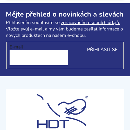
Z
á
Mějte přehled o novinkách a slevách
p
Přihlášením souhlasíte se
zpracováním osobních údajů.
a
Vložte svůj e-mail a my vám budeme zasílat informace o
t
nových produktech na našem e-shopu.
í
E-mail
PŘIHLÁSIT SE