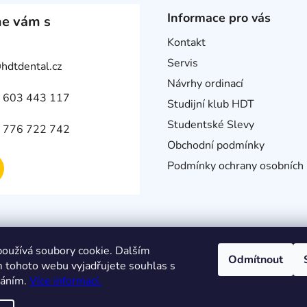
Informace pro vás
e vám s
Kontakt
Servis
@
hdtdental.cz
Návrhy ordinací
 603 443 117
Studijní klub HDT
Studentské Slevy
 776 722 742
Obchodní podmínky
Podmínky ochrany osobních 
oužívá soubory cookie. Dalším
Odmítnout
 tohoto webu vyjadřujete souhlas s
váním.
Více informací.