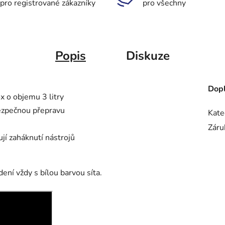
pro registrované zákazníky
pro všechny
Popis
Diskuze
Dopl
x o objemu 3 litry
bezpečnou přepravu
Kate
Záru
jí zaháknutí nástrojů
ení vždy s bílou barvou síta.