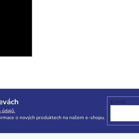
levách
E-mail
 údajů.
formace o nových produktech na našem e-shopu.