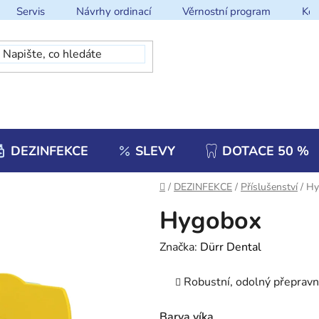
Servis
Návrhy ordinací
Věrnostní program
Kon
DEZINFEKCE
SLEVY
DOTACE 50 %
Domů
/
DEZINFEKCE
/
Příslušenství
/
Hy
Hygobox
Značka:
Dürr Dental
Robustní, odolný přepravní
Barva víka