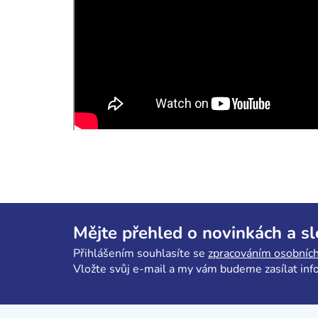
Z
á
Mějte přehled o novinkách a s
p
Přihlášením souhlasíte se
zpracováním osobních
a
Vložte svůj e-mail a my vám budeme zasílat in
t
í