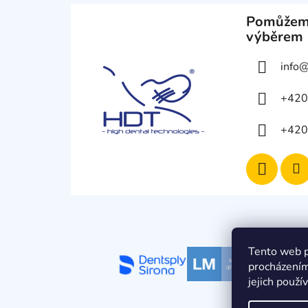
Pomůžem
výběrem
info
+420
+420
Tento web p
procházením
jejich použí