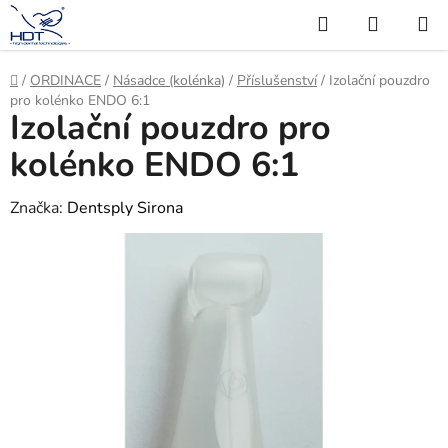
Přejít
Hledat
NÁKUP
na
KOŠÍK
obsah
Domů
/
ORDINACE
/
Násadce (kolénka)
/
Příslušenství
/
Izolační pouzdro
pro kolénko ENDO 6:1
Izolační pouzdro pro
kolénko ENDO 6:1
Značka:
Dentsply Sirona