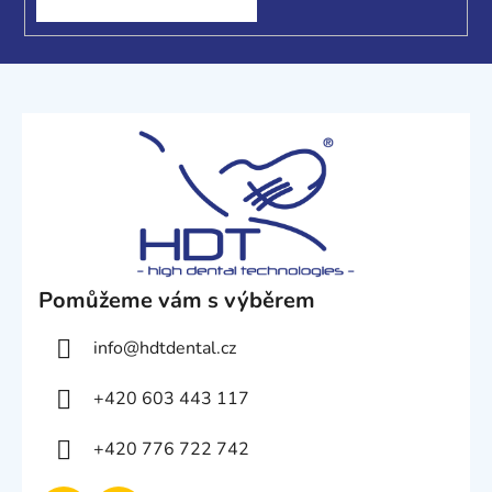
Pomůžeme vám s výběrem
info
@
hdtdental.cz
+420 603 443 117
+420 776 722 742