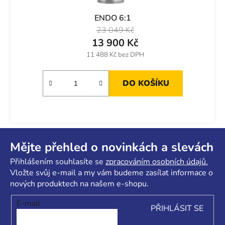
ENDO 6:1
23 049 Kč
13 900 Kč
11 488 Kč bez DPH
DO KOŠÍKU
Z
á
Mějte přehled o novinkách a slevách
p
Přihlášením souhlasíte se
zpracováním osobních údajů.
a
Vložte svůj e-mail a my vám budeme zasílat informace o
t
nových produktech na našem e-shopu.
í
E-mail
PŘIHLÁSIT SE