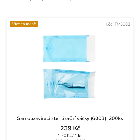
Více za méně
Kód:
FM6003
Samouzavírací sterilizační sáčky (6003), 200ks
239 Kč
Měrná
1,20 Kč / 1 ks