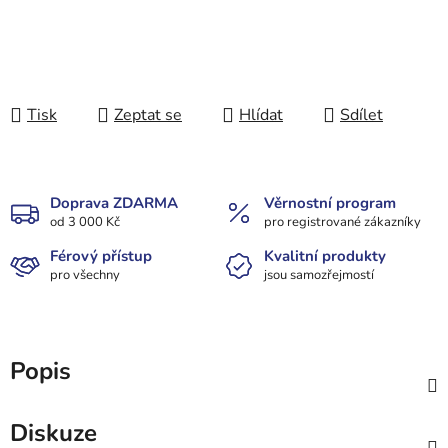
Tisk
Zeptat se
Hlídat
Sdílet
Doprava ZDARMA
Věrnostní program
od 3 000 Kč
pro registrované zákazníky
Férový přístup
Kvalitní produkty
pro všechny
jsou samozřejmostí
Popis
Diskuze