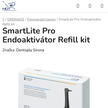
Přejít
Hledat
NÁKUP
na
KOŠÍK
obsah
Domů
/
ORDINACE
/
Polymerační lampy
/
SmartLite Pro Endoaktivátor
Refill kit
SmartLite Pro
Endoaktivátor Refill kit
Značka:
Dentsply Sirona