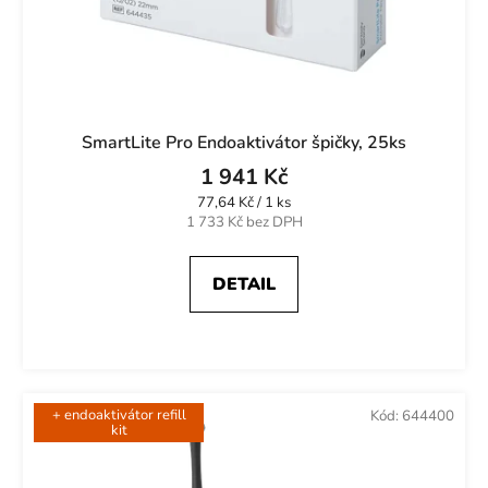
SmartLite Pro Endoaktivátor špičky, 25ks
1 941 Kč
Měrná
77,64 Kč / 1 ks
cena:
1 733 Kč bez DPH
DETAIL
+ endoaktivátor refill
Kód:
644400
kit