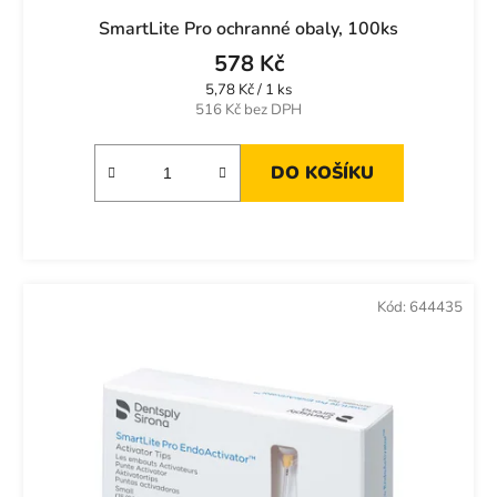
SmartLite Pro ochranné obaly, 100ks
578 Kč
Měrná
5,78 Kč / 1 ks
cena:
516 Kč bez DPH
DO KOŠÍKU
Kód:
644435