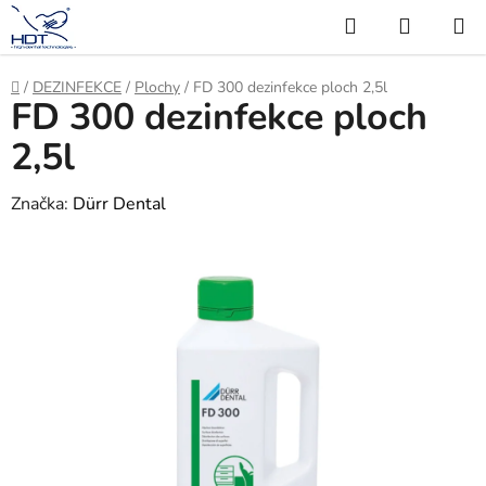
Přejít
Hledat
NÁKUP
na
KOŠÍK
obsah
Domů
/
DEZINFEKCE
/
Plochy
/
FD 300 dezinfekce ploch 2,5l
FD 300 dezinfekce ploch
2,5l
Značka:
Dürr Dental